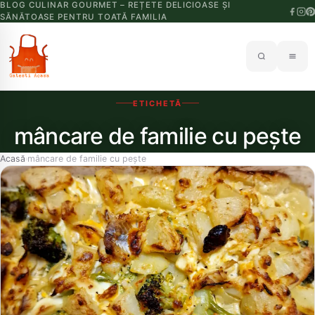
BLOG CULINAR GOURMET – REȚETE DELICIOASE ȘI
SĂNĂTOASE PENTRU TOATĂ FAMILIA
ETICHETĂ
mâncare de familie cu pește
Acasă
mâncare de familie cu pește
›