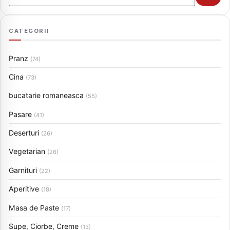
CATEGORII
Pranz
(74)
Cina
(73)
bucatarie romaneasca
(55)
Pasare
(41)
Deserturi
(26)
Vegetarian
(26)
Garnituri
(22)
Aperitive
(18)
Masa de Paste
(17)
Supe, Ciorbe, Creme
(13)