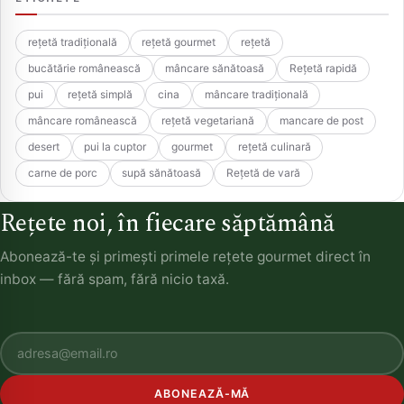
rețetă tradițională
rețetă gourmet
rețetă
bucătărie românească
mâncare sănătoasă
Rețetă rapidă
pui
rețetă simplă
cina
mâncare tradițională
mâncare românească
rețetă vegetariană
mancare de post
desert
pui la cuptor
gourmet
rețetă culinară
carne de porc
supă sănătoasă
Rețetă de vară
Rețete noi, în fiecare săptămână
Abonează-te și primești primele rețete gourmet direct în
inbox — fără spam, fără nicio taxă.
ABONEAZĂ-MĂ