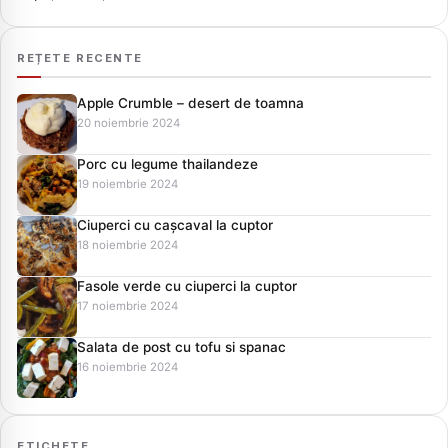
REȚETE RECENTE
Apple Crumble – desert de toamna
20 noiembrie 2024
Porc cu legume thailandeze
19 noiembrie 2024
Ciuperci cu cașcaval la cuptor
18 noiembrie 2024
Fasole verde cu ciuperci la cuptor
17 noiembrie 2024
Salata de post cu tofu si spanac
16 noiembrie 2024
ETICHETE