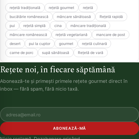
rețetă tradițională
rețetă gourmet
rețetă
bucătărie românească
mâncare sănătoasă
Rețetă rapidă
pui
rețetă simplă
cina
mâncare tradițională
mâncare românească
rețetă vegetariană
mancare de post
desert
pui la cuptor
gourmet
rețetă culinară
carne de porc
supă sănătoasă
Rețetă de vară
Rețete noi, în fiecare săptămână
Abonează-te și primești primele rețete gourmet direct în
inbox — fără spam, fără nicio taxă.
ABONEAZĂ-MĂ
Nicio reclamă. Dezabonare oricând.