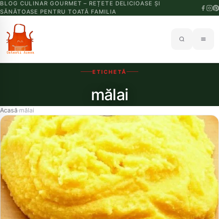
BLOG CULINAR GOURMET – REȚETE DELICIOASE ȘI
SĂNĂTOASE PENTRU TOATĂ FAMILIA
ETICHETĂ
mălai
Acasă
mălai
›