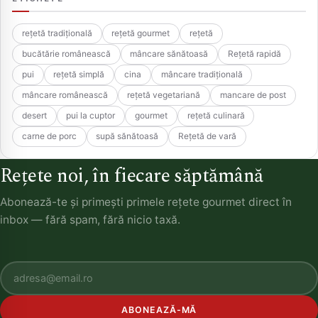
rețetă tradițională
rețetă gourmet
rețetă
bucătărie românească
mâncare sănătoasă
Rețetă rapidă
pui
rețetă simplă
cina
mâncare tradițională
mâncare românească
rețetă vegetariană
mancare de post
desert
pui la cuptor
gourmet
rețetă culinară
carne de porc
supă sănătoasă
Rețetă de vară
Rețete noi, în fiecare săptămână
Abonează-te și primești primele rețete gourmet direct în
inbox — fără spam, fără nicio taxă.
ABONEAZĂ-MĂ