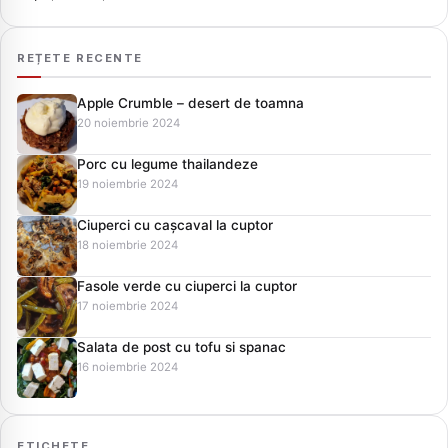
REȚETE RECENTE
Apple Crumble – desert de toamna
20 noiembrie 2024
Porc cu legume thailandeze
19 noiembrie 2024
Ciuperci cu cașcaval la cuptor
18 noiembrie 2024
Fasole verde cu ciuperci la cuptor
17 noiembrie 2024
Salata de post cu tofu si spanac
16 noiembrie 2024
ETICHETE