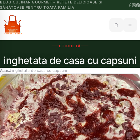
BLOG CULINAR GOURMET – REȚETE DELICIOASE ȘI
SĂNĂTOASE PENTRU TOATĂ FAMILIA
ETICHETĂ
inghetata de casa cu capsuni
Acasă
inghetata de casa cu capsuni
›