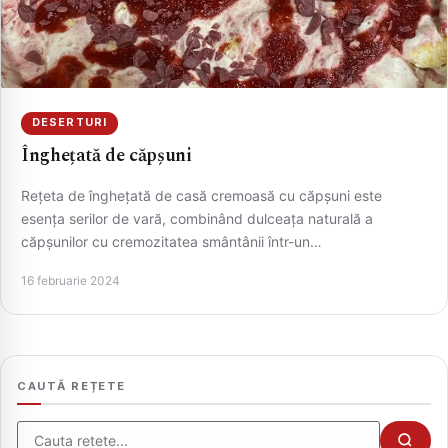
DESERTURI
Înghețată de căpșuni
Rețeta de înghețată de casă cremoasă cu căpșuni este
esența serilor de vară, combinând dulceața naturală a
căpșunilor cu cremozitatea smântânii într-un…
CAUTA
16 februarie 2024
CAUTĂ REȚETE
Cauta