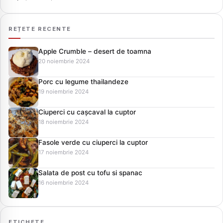
REȚETE RECENTE
Apple Crumble – desert de toamna
20 noiembrie 2024
Porc cu legume thailandeze
19 noiembrie 2024
Ciuperci cu cașcaval la cuptor
18 noiembrie 2024
Fasole verde cu ciuperci la cuptor
17 noiembrie 2024
Salata de post cu tofu si spanac
16 noiembrie 2024
ETICHETE