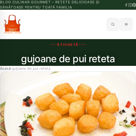
BLOG CULINAR GOURMET – REȚETE DELICIOASE ȘI
SĂNĂTOASE PENTRU TOATĂ FAMILIA
ETICHETĂ
gujoane de pui reteta
Acasă
gujoane de pui reteta
›