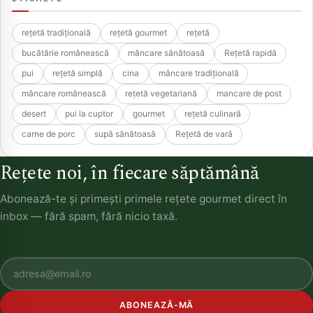
rețetă tradițională
rețetă gourmet
rețetă
bucătărie românească
mâncare sănătoasă
Rețetă rapidă
pui
rețetă simplă
cina
mâncare tradițională
mâncare românească
rețetă vegetariană
mancare de post
desert
pui la cuptor
gourmet
rețetă culinară
carne de porc
supă sănătoasă
Rețetă de vară
Rețete noi, în fiecare săptămână
Abonează-te și primești primele rețete gourmet direct în
inbox — fără spam, fără nicio taxă.
ABONEAZĂ-MĂ