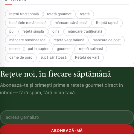
rețetă tradițională
rețetă gourmet
rețetă
bucătărie românească
mâncare sănătoasă
Rețetă rapidă
pui
rețetă simplă
cina
mâncare tradițională
mâncare românească
rețetă vegetariană
mancare de post
desert
pui la cuptor
gourmet
rețetă culinară
carne de porc
supă sănătoasă
Rețetă de vară
Rețete noi, în fiecare săptămână
Abonează-te și primești primele rețete gourmet direct în
inbox — fără spam, fără nicio taxă.
ABONEAZĂ-MĂ