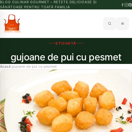
BLOG CULINAR GOURMET – REȚETE DELICIOASE ȘI
SĂNĂTOASE PENTRU TOATĂ FAMILIA
ETICHETĂ
gujoane de pui cu pesmet
Acasă
gujoane de pui cu pesmet
›