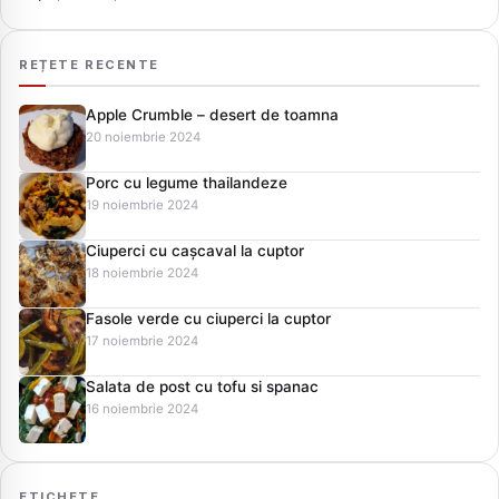
REȚETE RECENTE
Apple Crumble – desert de toamna
20 noiembrie 2024
Porc cu legume thailandeze
19 noiembrie 2024
Ciuperci cu cașcaval la cuptor
18 noiembrie 2024
Fasole verde cu ciuperci la cuptor
17 noiembrie 2024
Salata de post cu tofu si spanac
16 noiembrie 2024
ETICHETE