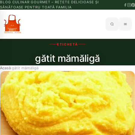
BLOG CULINAR GOURMET – REȚETE DELICIOASE ȘI
SĂNĂTOASE PENTRU TOATĂ FAMILIA
ETICHETĂ
gătit mămăligă
Acasă
gătit mămăligă
›