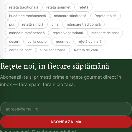
rețetă tradițională
rețetă gourmet
rețetă
bucătărie românească
mâncare sănătoasă
Rețetă rapidă
pui
rețetă simplă
cina
mâncare tradițională
mâncare românească
rețetă vegetariană
mancare de post
desert
pui la cuptor
gourmet
rețetă culinară
carne de porc
supă sănătoasă
Rețetă de vară
Rețete noi, în fiecare săptămână
Abonează-te și primești primele rețete gourmet direct în
inbox — fără spam, fără nicio taxă.
ABONEAZĂ-MĂ
Nicio reclamă. Dezabonare oricând.