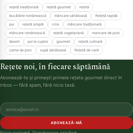
rețetă tradițională
rețetă gourmet
rețetă
bucătărie românească
mâncare sănătoasă
Rețetă rapidă
pui
rețetă simplă
cina
mâncare tradițională
mâncare românească
rețetă vegetariană
mancare de post
desert
pui la cuptor
gourmet
rețetă culinară
carne de porc
supă sănătoasă
Rețetă de vară
Rețete noi, în fiecare săptămână
Abonează-te și primești primele rețete gourmet direct în
inbox — fără spam, fără nicio taxă.
ABONEAZĂ-MĂ
Nicio reclamă. Dezabonare oricând.