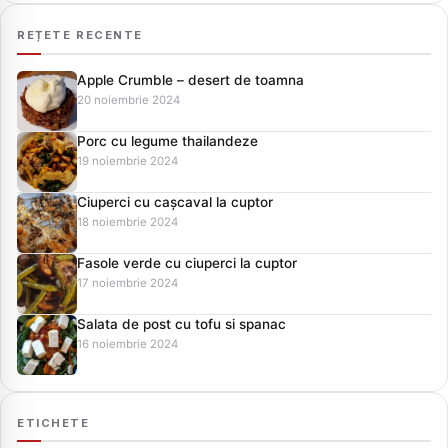
REȚETE RECENTE
Apple Crumble – desert de toamna
20 noiembrie 2024
Porc cu legume thailandeze
19 noiembrie 2024
Ciuperci cu cașcaval la cuptor
18 noiembrie 2024
Fasole verde cu ciuperci la cuptor
17 noiembrie 2024
Salata de post cu tofu si spanac
16 noiembrie 2024
ETICHETE