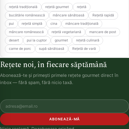
rețetă tradițională
rețetă gourmet
rețetă
bucătărie românească
mâncare sănătoasă
Rețetă rapidă
pui
rețetă simplă
cina
mâncare tradițională
mâncare românească
rețetă vegetariană
mancare de post
desert
pui la cuptor
gourmet
rețetă culinară
carne de porc
supă sănătoasă
Rețetă de vară
Rețete noi, în fiecare săptămână
Abonează-te și primești primele rețete gourmet direct în
inbox — fără spam, fără nicio taxă.
ABONEAZĂ-MĂ
Nicio reclamă. Dezabonare oricând.