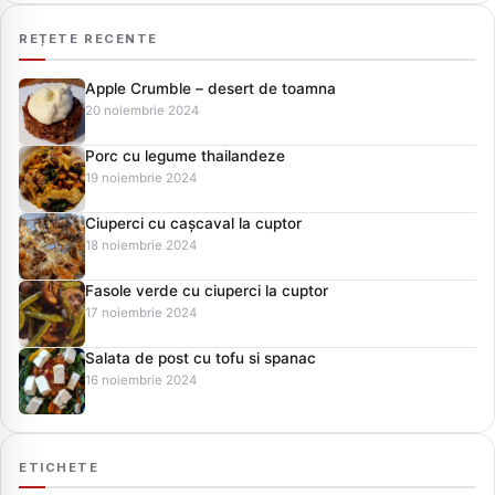
REȚETE RECENTE
Apple Crumble – desert de toamna
20 noiembrie 2024
Porc cu legume thailandeze
19 noiembrie 2024
Ciuperci cu cașcaval la cuptor
18 noiembrie 2024
Fasole verde cu ciuperci la cuptor
17 noiembrie 2024
Salata de post cu tofu si spanac
16 noiembrie 2024
ETICHETE