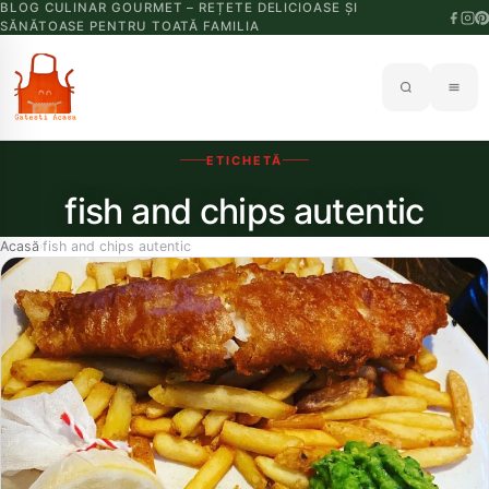
BLOG CULINAR GOURMET – REȚETE DELICIOASE ȘI
SĂNĂTOASE PENTRU TOATĂ FAMILIA
ETICHETĂ
fish and chips autentic
Acasă
fish and chips autentic
›