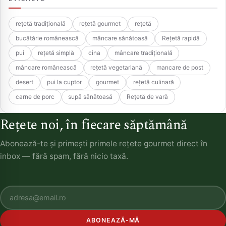
rețetă tradițională
rețetă gourmet
rețetă
bucătărie românească
mâncare sănătoasă
Rețetă rapidă
pui
rețetă simplă
cina
mâncare tradițională
mâncare românească
rețetă vegetariană
mancare de post
desert
pui la cuptor
gourmet
rețetă culinară
carne de porc
supă sănătoasă
Rețetă de vară
Rețete noi, în fiecare săptămână
Abonează-te și primești primele rețete gourmet direct în
inbox — fără spam, fără nicio taxă.
ABONEAZĂ-MĂ