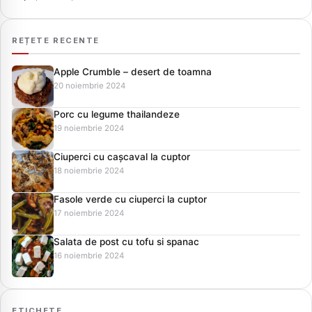
REȚETE RECENTE
Apple Crumble – desert de toamna
20 noiembrie 2024
Porc cu legume thailandeze
19 noiembrie 2024
Ciuperci cu cașcaval la cuptor
18 noiembrie 2024
Fasole verde cu ciuperci la cuptor
17 noiembrie 2024
Salata de post cu tofu si spanac
16 noiembrie 2024
ETICHETE