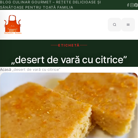
BLOG CULINAR GOURMET – REȚETE DELICIOASE ȘI
SĂNĂTOASE PENTRU TOATĂ FAMILIA
ETICHETĂ
„desert de vară cu citrice”
Acasă
„desert de vară cu citrice”
›