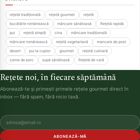
rețetă tradițională
rețetă gourmet
rețetă
bucătărie românească
mâncare sănătoasă
Rețetă rapidă
pui
rețetă simplă
cina
mâncare tradițională
mâncare românească
rețetă vegetariană
mancare de post
desert
pui la cuptor
gourmet
rețetă culinară
carne de porc
supă sănătoasă
Rețetă de vară
Rețete noi, în fiecare săptămână
Abonează-te și primești primele rețete gourmet direct în
inbox — fără spam, fără nicio taxă.
ABONEAZĂ-MĂ