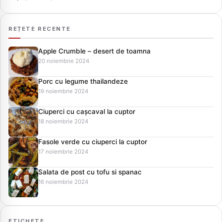
REȚETE RECENTE
Apple Crumble – desert de toamna
20 noiembrie 2024
Porc cu legume thailandeze
19 noiembrie 2024
Ciuperci cu cașcaval la cuptor
18 noiembrie 2024
Fasole verde cu ciuperci la cuptor
17 noiembrie 2024
Salata de post cu tofu si spanac
16 noiembrie 2024
ETICHETE