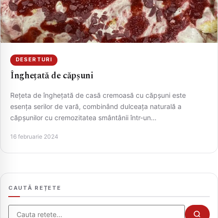
DESERTURI
Înghețată de căpșuni
Rețeta de înghețată de casă cremoasă cu căpșuni este
esența serilor de vară, combinând dulceața naturală a
căpșunilor cu cremozitatea smântânii într-un…
CAUTA
16 februarie 2024
CAUTĂ REȚETE
Cauta