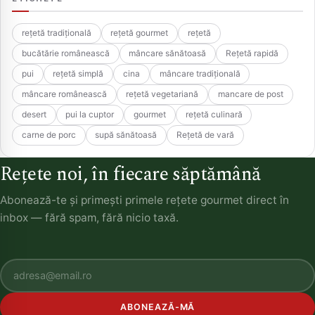
rețetă tradițională
rețetă gourmet
rețetă
bucătărie românească
mâncare sănătoasă
Rețetă rapidă
pui
rețetă simplă
cina
mâncare tradițională
mâncare românească
rețetă vegetariană
mancare de post
desert
pui la cuptor
gourmet
rețetă culinară
carne de porc
supă sănătoasă
Rețetă de vară
Rețete noi, în fiecare săptămână
Abonează-te și primești primele rețete gourmet direct în
inbox — fără spam, fără nicio taxă.
ABONEAZĂ-MĂ