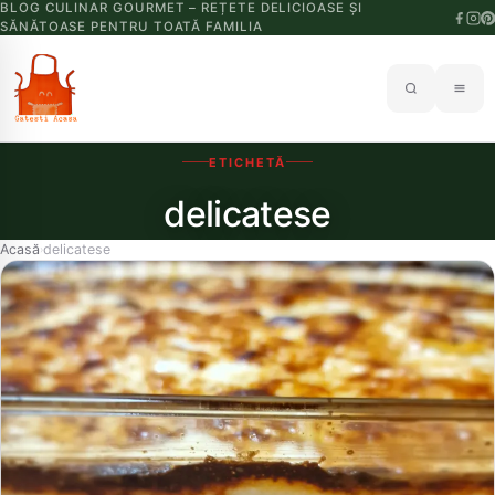
BLOG CULINAR GOURMET – REȚETE DELICIOASE ȘI
SĂNĂTOASE PENTRU TOATĂ FAMILIA
ETICHETĂ
delicatese
Acasă
delicatese
›