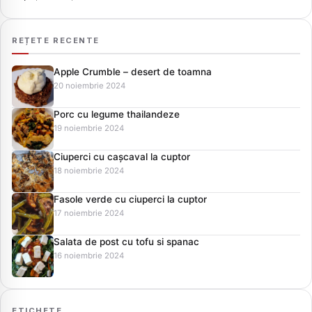
REȚETE RECENTE
Apple Crumble – desert de toamna
20 noiembrie 2024
Porc cu legume thailandeze
19 noiembrie 2024
Ciuperci cu cașcaval la cuptor
18 noiembrie 2024
Fasole verde cu ciuperci la cuptor
17 noiembrie 2024
Salata de post cu tofu si spanac
16 noiembrie 2024
ETICHETE