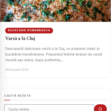
BUCATARIE ROMANEASCA
Varză a la Cluj
Descoperiți delicioasa varză a la Cluj, un preparat clasic al
bucătăriei transilvănene. Preparatul îmbină straturi de varză
murată sau dulce, dupa preferinta,…
CAUTA
29 ianuarie 2024
CAUTĂ REȚETE
Cauta