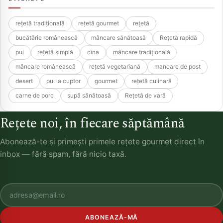
rețetă tradițională
rețetă gourmet
rețetă
bucătărie românească
mâncare sănătoasă
Rețetă rapidă
pui
rețetă simplă
cina
mâncare tradițională
mâncare românească
rețetă vegetariană
mancare de post
desert
pui la cuptor
gourmet
rețetă culinară
carne de porc
supă sănătoasă
Rețetă de vară
Rețete noi, în fiecare săptămână
Abonează-te și primești primele rețete gourmet direct în
inbox — fără spam, fără nicio taxă.
ABONEAZĂ-MĂ