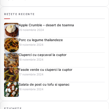
REȚETE RECENTE
Apple Crumble – desert de toamna
20 noiembrie 2024
Porc cu legume thailandeze
19 noiembrie 2024
Ciuperci cu cașcaval la cuptor
18 noiembrie 2024
Fasole verde cu ciuperci la cuptor
17 noiembrie 2024
Salata de post cu tofu si spanac
16 noiembrie 2024
ETICHETE