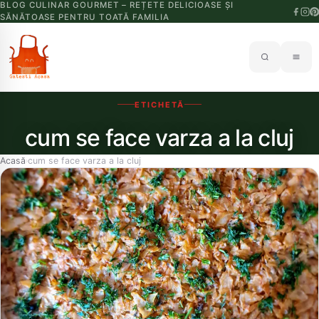
BLOG CULINAR GOURMET – REȚETE DELICIOASE ȘI
SĂNĂTOASE PENTRU TOATĂ FAMILIA
ETICHETĂ
cum se face varza a la cluj
Acasă
cum se face varza a la cluj
›