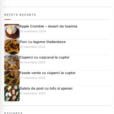
REȚETE RECENTE
Apple Crumble – desert de toamna
20 noiembrie 2024
Porc cu legume thailandeze
19 noiembrie 2024
Ciuperci cu cașcaval la cuptor
18 noiembrie 2024
Fasole verde cu ciuperci la cuptor
17 noiembrie 2024
Salata de post cu tofu si spanac
16 noiembrie 2024
ETICHETE