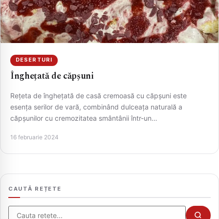
DESERTURI
Înghețată de căpșuni
Rețeta de înghețată de casă cremoasă cu căpșuni este
esența serilor de vară, combinând dulceața naturală a
căpșunilor cu cremozitatea smântânii într-un…
CAUTA
16 februarie 2024
CAUTĂ REȚETE
Cauta