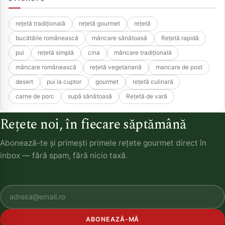
rețetă tradițională
rețetă gourmet
rețetă
bucătărie românească
mâncare sănătoasă
Rețetă rapidă
pui
rețetă simplă
cina
mâncare tradițională
mâncare românească
rețetă vegetariană
mancare de post
desert
pui la cuptor
gourmet
rețetă culinară
carne de porc
supă sănătoasă
Rețetă de vară
Rețete noi, în fiecare săptămână
Abonează-te și primești primele rețete gourmet direct în
inbox — fără spam, fără nicio taxă.
ABONEAZĂ-MĂ