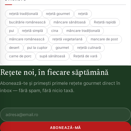
rețetă tradițională
rețetă gourmet
rețetă
bucătărie românească
mâncare sănătoasă
Rețetă rapidă
pui
rețetă simplă
cina
mâncare tradițională
mâncare românească
rețetă vegetariană
mancare de post
desert
pui la cuptor
gourmet
rețetă culinară
carne de porc
supă sănătoasă
Rețetă de vară
Rețete noi, în fiecare săptămână
Abonează-te și primești primele rețete gourmet direct în
inbox — fără spam, fără nicio taxă.
ABONEAZĂ-MĂ