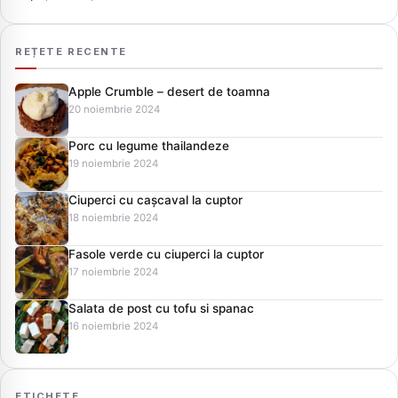
REȚETE RECENTE
Apple Crumble – desert de toamna
20 noiembrie 2024
Porc cu legume thailandeze
19 noiembrie 2024
Ciuperci cu cașcaval la cuptor
18 noiembrie 2024
Fasole verde cu ciuperci la cuptor
17 noiembrie 2024
Salata de post cu tofu si spanac
16 noiembrie 2024
ETICHETE