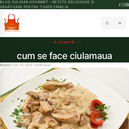
BLOG CULINAR GOURMET – REȚETE DELICIOASE ȘI
SĂNĂTOASE PENTRU TOATĂ FAMILIA
ETICHETĂ
cum se face ciulamaua
Acasă
cum se face ciulamaua
›