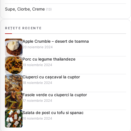
Supe, Ciorbe, Creme
(13)
REȚETE RECENTE
Apple Crumble – desert de toamna
20 noiembrie 2024
Porc cu legume thailandeze
19 noiembrie 2024
Ciuperci cu cașcaval la cuptor
18 noiembrie 2024
Fasole verde cu ciuperci la cuptor
17 noiembrie 2024
Salata de post cu tofu si spanac
16 noiembrie 2024