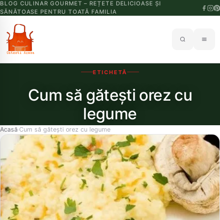
BLOG CULINAR GOURMET – REȚETE DELICIOASE ȘI
SĂNĂTOASE PENTRU TOATĂ FAMILIA
ETICHETĂ
Cum să gătești orez cu
legume
Acasă
Cum să gătești orez cu legume
›