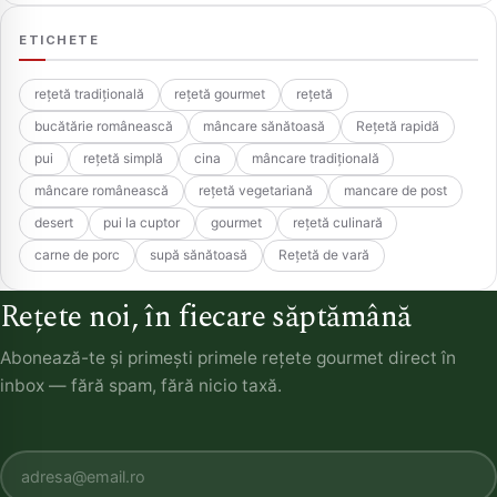
ETICHETE
rețetă tradițională
rețetă gourmet
rețetă
bucătărie românească
mâncare sănătoasă
Rețetă rapidă
pui
rețetă simplă
cina
mâncare tradițională
mâncare românească
rețetă vegetariană
mancare de post
desert
pui la cuptor
gourmet
rețetă culinară
carne de porc
supă sănătoasă
Rețetă de vară
Rețete noi, în fiecare săptămână
Abonează-te și primești primele rețete gourmet direct în
inbox — fără spam, fără nicio taxă.