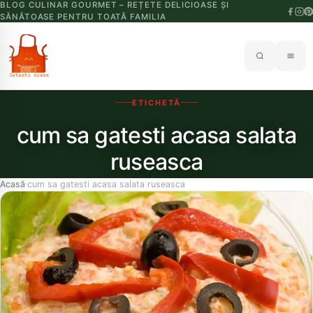
BLOG CULINAR GOURMET – REȚETE DELICIOASE ȘI
SĂNĂTOASE PENTRU TOATĂ FAMILIA
ETICHETĂ
cum sa gatesti acasa salata
ruseasca
Acasă
cum sa gatesti acasa salata ruseasca
›