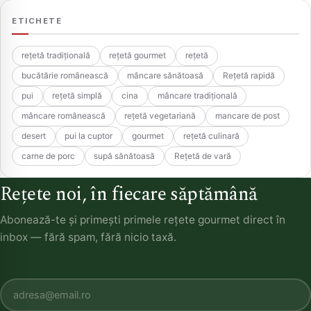
ETICHETE
rețetă tradițională
rețetă gourmet
rețetă
bucătărie românească
mâncare sănătoasă
Rețetă rapidă
pui
rețetă simplă
cina
mâncare tradițională
mâncare românească
rețetă vegetariană
mancare de post
desert
pui la cuptor
gourmet
rețetă culinară
carne de porc
supă sănătoasă
Rețetă de vară
Rețete noi, în fiecare săptămână
Abonează-te și primești primele rețete gourmet direct în
inbox — fără spam, fără nicio taxă.