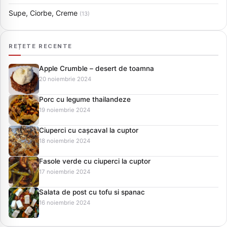
Supe, Ciorbe, Creme
(13)
REȚETE RECENTE
Apple Crumble – desert de toamna
20 noiembrie 2024
Porc cu legume thailandeze
19 noiembrie 2024
Ciuperci cu cașcaval la cuptor
18 noiembrie 2024
Fasole verde cu ciuperci la cuptor
17 noiembrie 2024
Salata de post cu tofu si spanac
16 noiembrie 2024