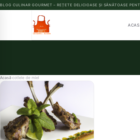
BLOG CULINAR GOURMET – REȚETE DELICIOASE ȘI SĂNĂTOASE PENT
ACAS
Acasă
cotlele de miel
›