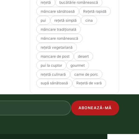
rețetă
bucătărie românească
mâncare sănătoasă
Rețetă rapidă
pui
rețetă simplă
cina
mâncare tradițională
mâncare românească
rețetă vegetariană
mancare de post
desert
pui la cuptor
gourmet
rețetă culinară
carne de porc
supă sănătoasă
Rețetă de vară
ABONEAZĂ-MĂ
.