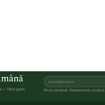
tămână
ox — fără spam,
Nicio reclamă. Dezabonare oricând