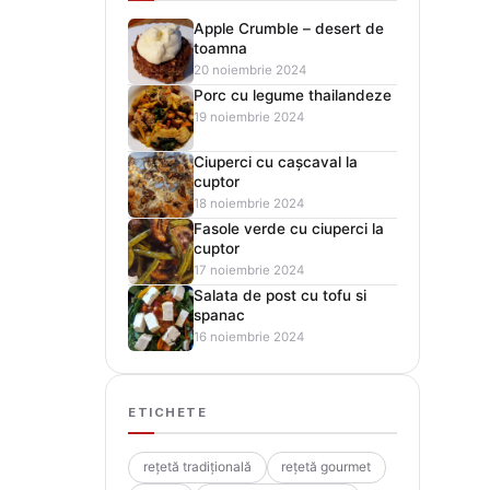
Apple Crumble – desert de
toamna
20 noiembrie 2024
Porc cu legume thailandeze
19 noiembrie 2024
Ciuperci cu cașcaval la
cuptor
18 noiembrie 2024
Fasole verde cu ciuperci la
cuptor
17 noiembrie 2024
Salata de post cu tofu si
spanac
16 noiembrie 2024
ETICHETE
rețetă tradițională
rețetă gourmet