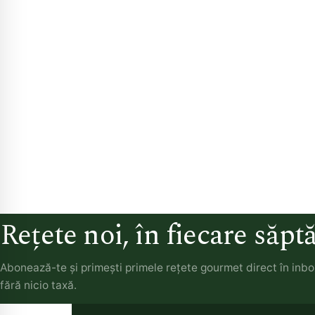
Rețete noi, în fiecare săp
Abonează-te și primești primele rețete gourmet direct în inb
fără nicio taxă.