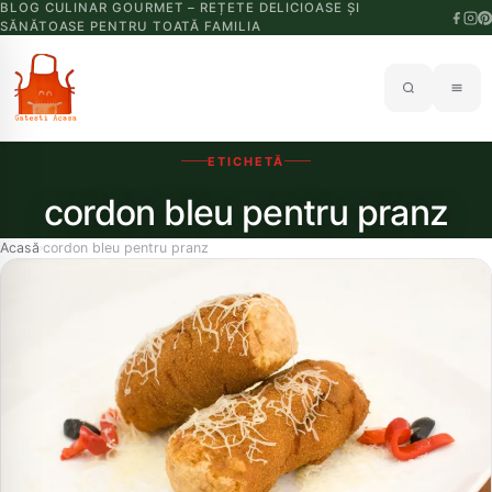
BLOG CULINAR GOURMET – REȚETE DELICIOASE ȘI
SĂNĂTOASE PENTRU TOATĂ FAMILIA
ETICHETĂ
cordon bleu pentru pranz
Acasă
cordon bleu pentru pranz
›