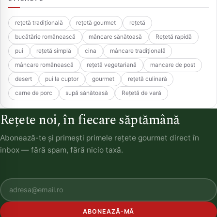
rețetă tradițională
rețetă gourmet
rețetă
bucătărie românească
mâncare sănătoasă
Rețetă rapidă
pui
rețetă simplă
cina
mâncare tradițională
mâncare românească
rețetă vegetariană
mancare de post
desert
pui la cuptor
gourmet
rețetă culinară
carne de porc
supă sănătoasă
Rețetă de vară
Rețete noi, în fiecare săptămână
Abonează-te și primești primele rețete gourmet direct în
inbox — fără spam, fără nicio taxă.
ABONEAZĂ-MĂ