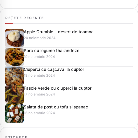
REȚETE RECENTE
Apple Crumble – desert de toamna
20 noiembrie 2024
Porc cu legume thailandeze
19 noiembrie 2024
Ciuperci cu cașcaval la cuptor
18 noiembrie 2024
Fasole verde cu ciuperci la cuptor
17 noiembrie 2024
Salata de post cu tofu si spanac
16 noiembrie 2024
ETICHETE