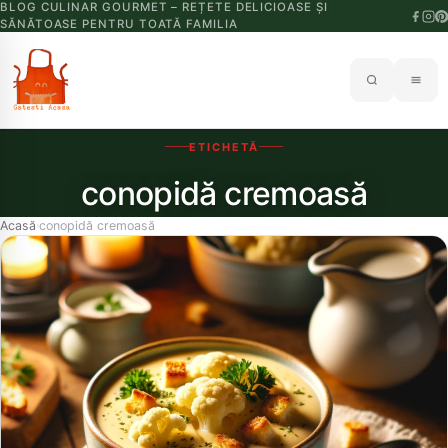
BLOG CULINAR GOURMET – REȚETE DELICIOASE ȘI
SĂNĂTOASE PENTRU TOATĂ FAMILIA
ETICHETĂ
conopidă cremoasă
Acasă
conopidă cremoasă
›