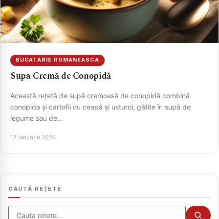
BUCATARIE ROMANEASCA
Supa Cremă de Conopidă
Această rețetă de supă cremoasă de conopidă combină
conopida și cartofii cu ceapă și usturoi, gătite în supă de
legume sau de…
CAUTA
17 ianuarie 2024
CAUTĂ REȚETE
Cauta