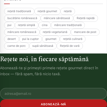
rețetă tradițională
rețetă gourmet
rețetă
bucătărie românească
mâncare sănătoasă
Rețetă rapidă
pui
rețetă simplă
cina
mâncare tradițională
mâncare românească
rețetă vegetariană
mancare de post
desert
pui la cuptor
gourmet
rețetă culinară
carne de porc
supă sănătoasă
Rețetă de vară
Rețete noi, în fiecare săptămână
Abonează-te și primești primele rețete gourmet direct în
inbox — fără spam, fără nicio taxă.
ABONEAZĂ-MĂ