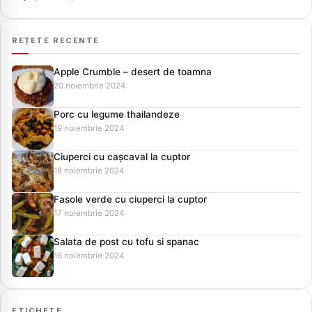
REȚETE RECENTE
Apple Crumble – desert de toamna
20 noiembrie 2024
Porc cu legume thailandeze
19 noiembrie 2024
Ciuperci cu cașcaval la cuptor
18 noiembrie 2024
Fasole verde cu ciuperci la cuptor
17 noiembrie 2024
Salata de post cu tofu si spanac
16 noiembrie 2024
ETICHETE