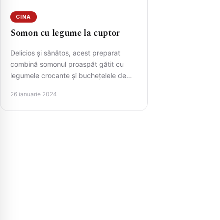
CINA
Somon cu legume la cuptor
Delicios și sănătos, acest preparat
combină somonul proaspăt gătit cu
legumele crocante și buchețelele de
broccoli, toate coapte la cuptor până
26 ianuarie 2024
la…