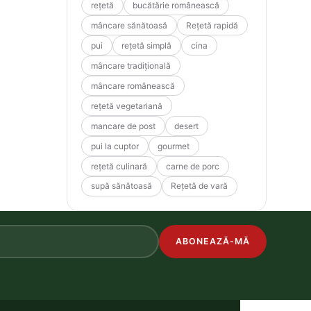
rețetă
bucătărie românească
mâncare sănătoasă
Rețetă rapidă
pui
rețetă simplă
cina
mâncare tradițională
mâncare românească
rețetă vegetariană
mancare de post
desert
pui la cuptor
gourmet
rețetă culinară
carne de porc
supă sănătoasă
Rețetă de vară
ABONEAZĂ-MĂ
.