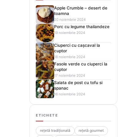
Apple Crumble – desert de
toamna
20 noiembrie 2024
Porc cu legume thailandeze
19 noiembrie 2024
Ciuperci cu cașcaval la
cuptor
18 noiembrie 2024
Fasole verde cu ciuperci la
cuptor
17 noiembrie 2024
Salata de post cu tofu si
spanac
16 noiembrie 2024
ETICHETE
rețetă tradițională
rețetă gourmet