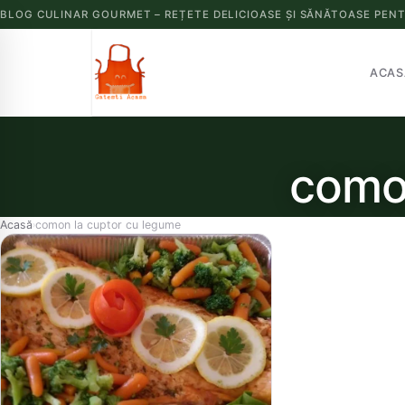
BLOG CULINAR GOURMET – REȚETE DELICIOASE ȘI SĂNĂTOASE PENT
ACAS
como
Acasă
comon la cuptor cu legume
›