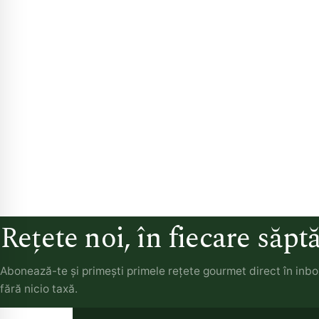
Rețete noi, în fiecare săp
Abonează-te și primești primele rețete gourmet direct în inb
fără nicio taxă.