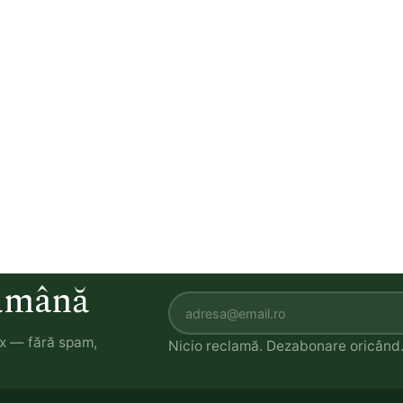
tămână
ox — fără spam,
Nicio reclamă. Dezabonare oricând