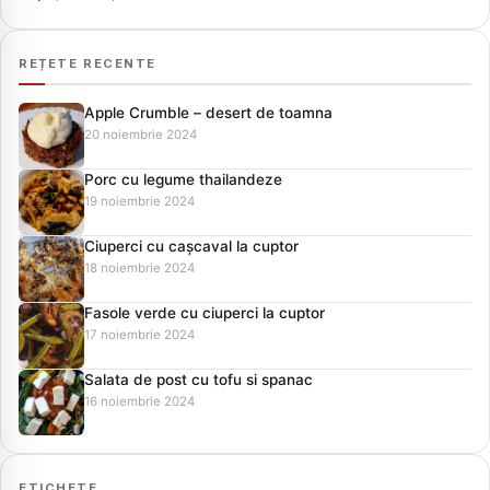
REȚETE RECENTE
Apple Crumble – desert de toamna
20 noiembrie 2024
Porc cu legume thailandeze
19 noiembrie 2024
Ciuperci cu cașcaval la cuptor
18 noiembrie 2024
Fasole verde cu ciuperci la cuptor
17 noiembrie 2024
Salata de post cu tofu si spanac
16 noiembrie 2024
ETICHETE