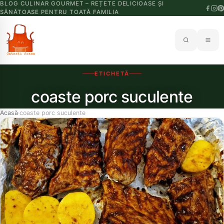
BLOG CULINAR GOURMET – REȚETE DELICIOASE ȘI
SĂNĂTOASE PENTRU TOATĂ FAMILIA
ETICHETĂ
coaste porc suculente
Acasă
coaste porc suculente
›