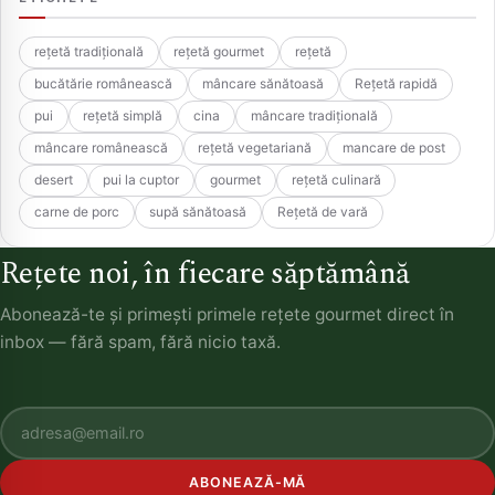
rețetă tradițională
rețetă gourmet
rețetă
bucătărie românească
mâncare sănătoasă
Rețetă rapidă
pui
rețetă simplă
cina
mâncare tradițională
mâncare românească
rețetă vegetariană
mancare de post
desert
pui la cuptor
gourmet
rețetă culinară
carne de porc
supă sănătoasă
Rețetă de vară
Rețete noi, în fiecare săptămână
Abonează-te și primești primele rețete gourmet direct în
inbox — fără spam, fără nicio taxă.
ABONEAZĂ-MĂ