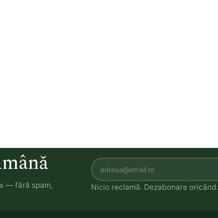
tămână
ox — fără spam,
Nicio reclamă. Dezabonare oricând