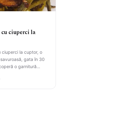
CAUTA
 cu ciuperci la
 ciuperci la cuptor, o
i savuroasă, gata în 30
coperă o garnitură
ină…
4