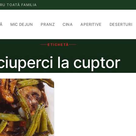
RU TOATĂ FAMILIA
Ă
MIC DEJUN
PRANZ
CINA
APERITIVE
DESERTURI
ETICHETĂ
ciuperci la cuptor