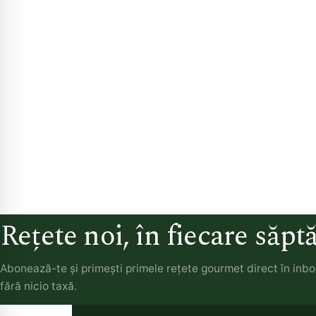
Rețete noi, în fiecare săp
Abonează-te și primești primele rețete gourmet direct în inb
fără nicio taxă.