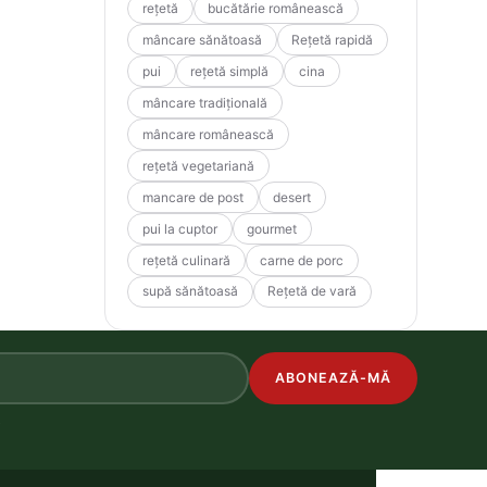
rețetă
bucătărie românească
mâncare sănătoasă
Rețetă rapidă
pui
rețetă simplă
cina
mâncare tradițională
mâncare românească
rețetă vegetariană
mancare de post
desert
pui la cuptor
gourmet
rețetă culinară
carne de porc
supă sănătoasă
Rețetă de vară
ABONEAZĂ-MĂ
.