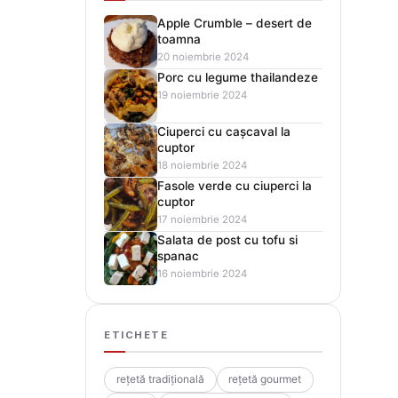
Apple Crumble – desert de
toamna
20 noiembrie 2024
Porc cu legume thailandeze
19 noiembrie 2024
Ciuperci cu cașcaval la
cuptor
18 noiembrie 2024
Fasole verde cu ciuperci la
cuptor
17 noiembrie 2024
Salata de post cu tofu si
spanac
16 noiembrie 2024
ETICHETE
rețetă tradițională
rețetă gourmet