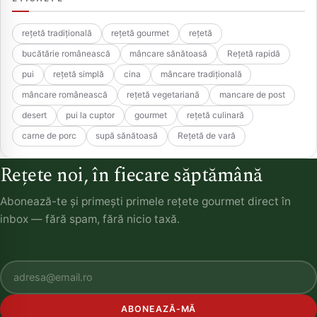
rețetă tradițională
rețetă gourmet
rețetă
bucătărie românească
mâncare sănătoasă
Rețetă rapidă
pui
rețetă simplă
cina
mâncare tradițională
mâncare românească
rețetă vegetariană
mancare de post
desert
pui la cuptor
gourmet
rețetă culinară
carne de porc
supă sănătoasă
Rețetă de vară
Rețete noi, în fiecare săptămână
Abonează-te și primești primele rețete gourmet direct în
inbox — fără spam, fără nicio taxă.
ABONEAZĂ-MĂ