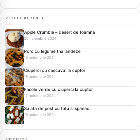
REȚETE RECENTE
Apple Crumble – desert de toamna
20 noiembrie 2024
Porc cu legume thailandeze
19 noiembrie 2024
Ciuperci cu cașcaval la cuptor
18 noiembrie 2024
Fasole verde cu ciuperci la cuptor
17 noiembrie 2024
Salata de post cu tofu si spanac
16 noiembrie 2024
ETICHETE