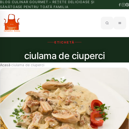
BLOG CULINAR GOURMET – REȚETE DELICIOASE ȘI
SĂNĂTOASE PENTRU TOATĂ FAMILIA
ETICHETĂ
ciulama de ciuperci
Acasă
ciulama de ciuperci
›