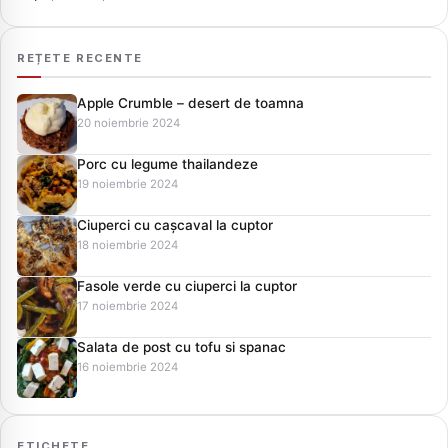
REȚETE RECENTE
Apple Crumble – desert de toamna
20 noiembrie 2024
Porc cu legume thailandeze
19 noiembrie 2024
Ciuperci cu cașcaval la cuptor
18 noiembrie 2024
Fasole verde cu ciuperci la cuptor
17 noiembrie 2024
Salata de post cu tofu si spanac
16 noiembrie 2024
ETICHETE