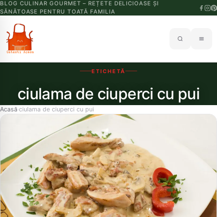
BLOG CULINAR GOURMET – REȚETE DELICIOASE ȘI
SĂNĂTOASE PENTRU TOATĂ FAMILIA
ETICHETĂ
ciulama de ciuperci cu pui
Acasă
ciulama de ciuperci cu pui
›