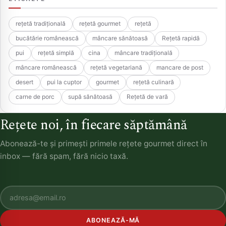
rețetă tradițională
rețetă gourmet
rețetă
bucătărie românească
mâncare sănătoasă
Rețetă rapidă
pui
rețetă simplă
cina
mâncare tradițională
mâncare românească
rețetă vegetariană
mancare de post
desert
pui la cuptor
gourmet
rețetă culinară
carne de porc
supă sănătoasă
Rețetă de vară
Rețete noi, în fiecare săptămână
Abonează-te și primești primele rețete gourmet direct în
inbox — fără spam, fără nicio taxă.
ABONEAZĂ-MĂ