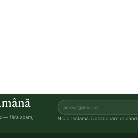
tămână
ox — fără spam,
Nicio reclamă. Dezabonare oricând