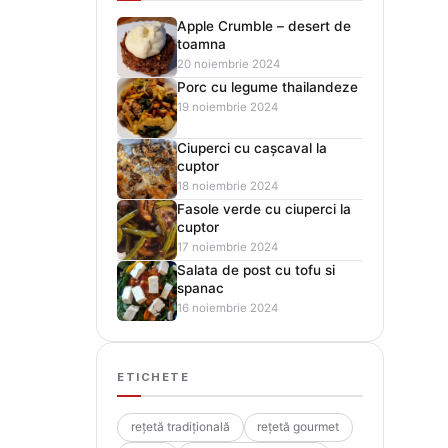
Apple Crumble – desert de
toamna
20 noiembrie 2024
Porc cu legume thailandeze
19 noiembrie 2024
Ciuperci cu cașcaval la
cuptor
18 noiembrie 2024
Fasole verde cu ciuperci la
cuptor
17 noiembrie 2024
Salata de post cu tofu si
spanac
16 noiembrie 2024
ETICHETE
rețetă tradițională
rețetă gourmet