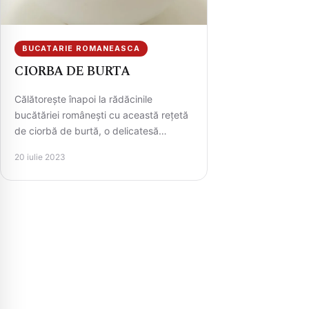
BUCATARIE ROMANEASCA
CIORBA DE BURTA
Călătorește înapoi la rădăcinile
bucătăriei românești cu această rețetă
de ciorbă de burtă, o delicatesă
tradițională care încălzește sufletele și
20 iulie 2023
stârnește papilele…