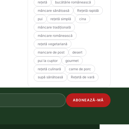
rețetă
bucătărie românească
mâncare sănătoasă
Rețetă rapidă
pui
rețetă simplă
cina
mâncare tradițională
mâncare românească
rețetă vegetariană
mancare de post
desert
pui la cuptor
gourmet
rețetă culinară
carne de porc
supă sănătoasă
Rețetă de vară
ABONEAZĂ-MĂ
.