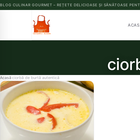
BLOG CULINAR GOURMET – REȚETE DELICIOASE ȘI SĂNĂTOASE PENT
ACAS
cior
Acasă
ciorbă de burtă autentică
›