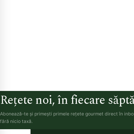
Rețete noi, în fiecare săp
Abonează-te și primești primele rețete gourmet direct în inb
fără nicio taxă.