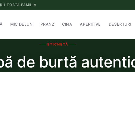
RU TOATĂ FAMILIA
Ă
MIC DEJUN
PRANZ
CINA
APERITIVE
DESERTURI
ETICHETĂ
bă de burtă autenti