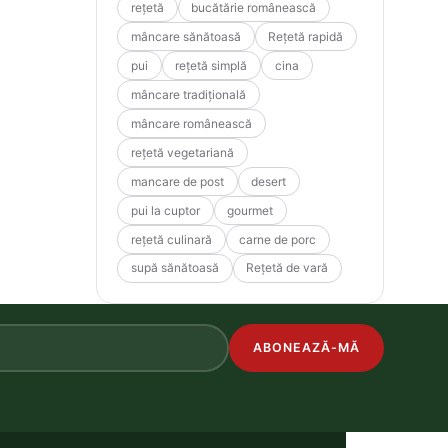
rețetă
bucătărie românească
mâncare sănătoasă
Rețetă rapidă
pui
rețetă simplă
cina
mâncare tradițională
mâncare românească
rețetă vegetariană
mancare de post
desert
pui la cuptor
gourmet
rețetă culinară
carne de porc
supă sănătoasă
Rețetă de vară
ABONEAZĂ-MĂ
.