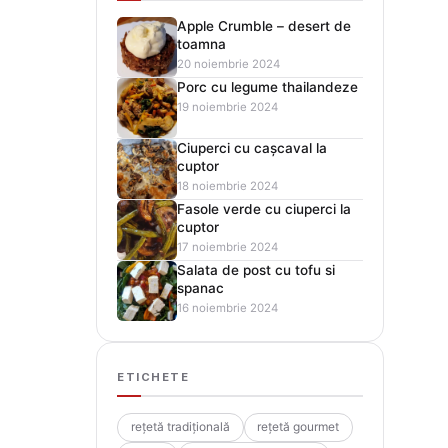
Apple Crumble – desert de
toamna
20 noiembrie 2024
Porc cu legume thailandeze
19 noiembrie 2024
Ciuperci cu cașcaval la
cuptor
18 noiembrie 2024
Fasole verde cu ciuperci la
cuptor
17 noiembrie 2024
Salata de post cu tofu si
spanac
16 noiembrie 2024
ETICHETE
rețetă tradițională
rețetă gourmet