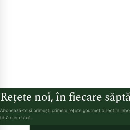
Rețete noi, în fiecare săp
Abonează-te și primești primele rețete gourmet direct în inb
fără nicio taxă.