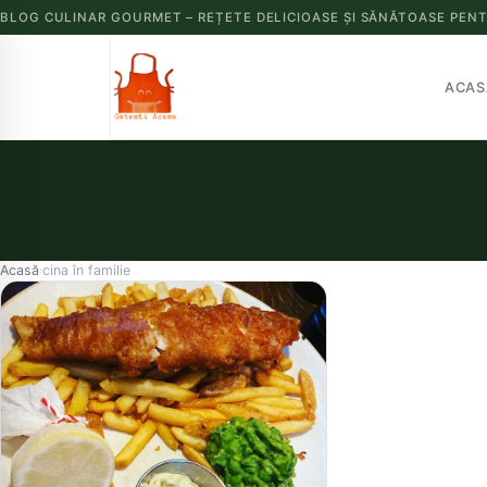
BLOG CULINAR GOURMET – REȚETE DELICIOASE ȘI SĂNĂTOASE PENT
ACAS
Acasă
cina în familie
›