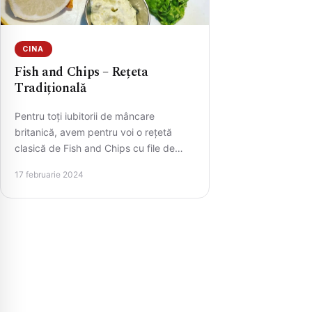
CINA
Fish and Chips – Rețeta
Tradițională
Pentru toți iubitorii de mâncare
britanică, avem pentru voi o rețetă
clasică de Fish and Chips cu file de
cod, ușor de…
17 februarie 2024