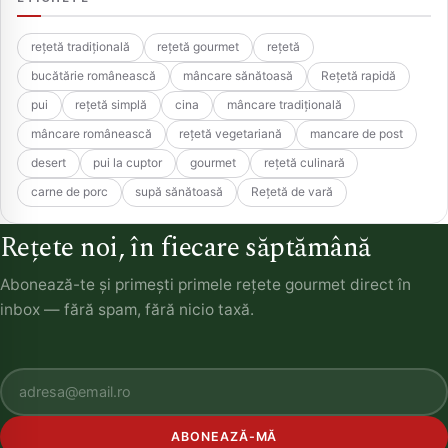
rețetă tradițională
rețetă gourmet
rețetă
bucătărie românească
mâncare sănătoasă
Rețetă rapidă
pui
rețetă simplă
cina
mâncare tradițională
mâncare românească
rețetă vegetariană
mancare de post
desert
pui la cuptor
gourmet
rețetă culinară
carne de porc
supă sănătoasă
Rețetă de vară
Rețete noi, în fiecare săptămână
Abonează-te și primești primele rețete gourmet direct în
inbox — fără spam, fără nicio taxă.
ABONEAZĂ-MĂ