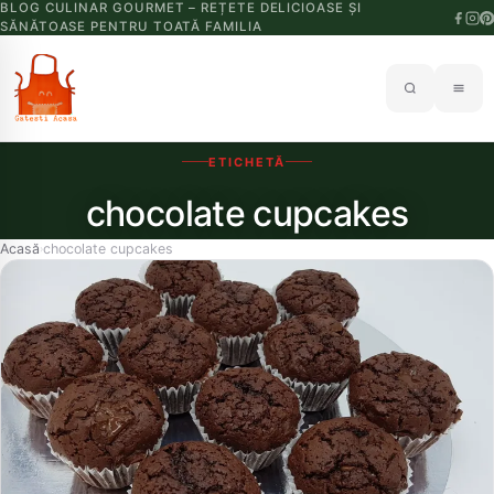
BLOG CULINAR GOURMET – REȚETE DELICIOASE ȘI
SĂNĂTOASE PENTRU TOATĂ FAMILIA
ETICHETĂ
chocolate cupcakes
Acasă
chocolate cupcakes
›