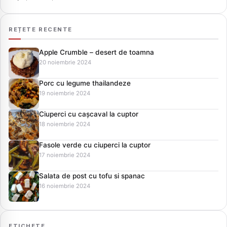
REȚETE RECENTE
Apple Crumble – desert de toamna
20 noiembrie 2024
Porc cu legume thailandeze
19 noiembrie 2024
Ciuperci cu cașcaval la cuptor
18 noiembrie 2024
Fasole verde cu ciuperci la cuptor
17 noiembrie 2024
Salata de post cu tofu si spanac
16 noiembrie 2024
ETICHETE