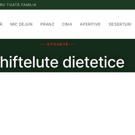
RU TOATĂ FAMILIA
Ă
MIC DEJUN
PRANZ
CINA
APERITIVE
DESERTURI
ETICHETĂ
hiftelute dietetice