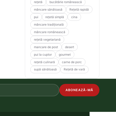
rețetă
bucătărie românească
mâncare sănătoasă
Rețetă rapidă
pui
rețetă simplă
cina
mâncare tradițională
mâncare românească
rețetă vegetariană
mancare de post
desert
pui la cuptor
gourmet
rețetă culinară
carne de porc
supă sănătoasă
Rețetă de vară
ABONEAZĂ-MĂ
.