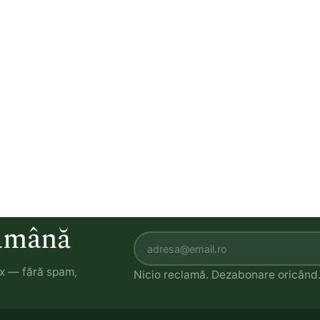
tămână
ox — fără spam,
Nicio reclamă. Dezabonare oricând