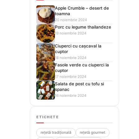
Apple Crumble – desert de
toamna
20 noiembrie 2024
Porc cu legume thailandeze
19 noiembrie 2024
Ciuperci cu cașcaval la
cuptor
18 noiembrie 2024
Fasole verde cu ciuperci la
cuptor
17 noiembrie 2024
Salata de post cu tofu si
spanac
16 noiembrie 2024
ETICHETE
rețetă tradițională
rețetă gourmet