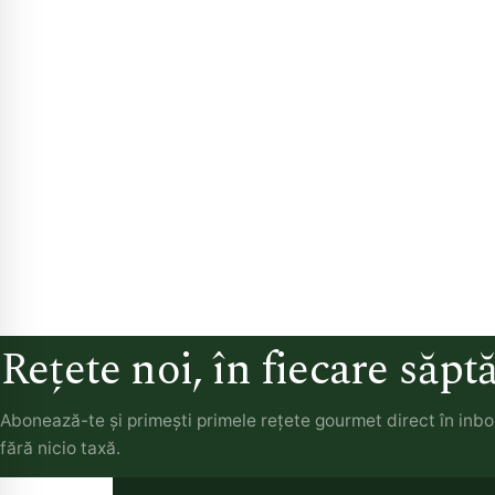
Rețete noi, în fiecare săp
Abonează-te și primești primele rețete gourmet direct în inb
fără nicio taxă.