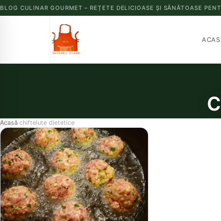
BLOG CULINAR GOURMET – REȚETE DELICIOASE ȘI SĂNĂTOASE PENT
ACAS
c
Acasă
chiftelute dietetice
›