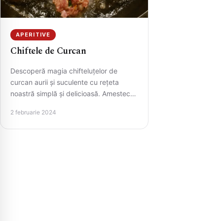
APERITIVE
Chiftele de Curcan
Descoperă magia chifteluțelor de
curcan aurii și suculente cu rețeta
noastră simplă și delicioasă. Amestecul
de carne de curcan, ceapă, usturoi, și…
2 februarie 2024