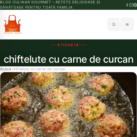
BLOG CULINAR GOURMET – REȚETE DELICIOASE ȘI
SĂNĂTOASE PENTRU TOATĂ FAMILIA
ETICHETĂ
chiftelute cu carne de curcan
Acasă
chiftelute cu carne de curcan
›