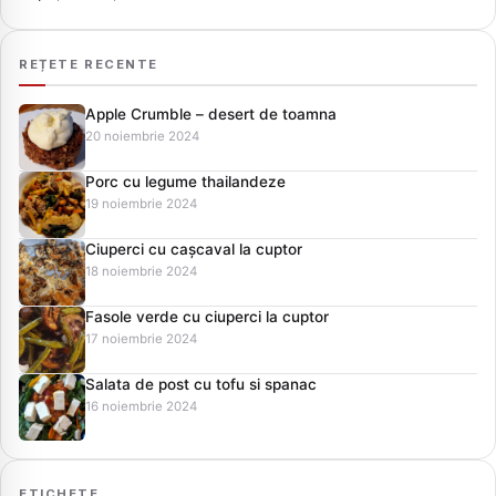
REȚETE RECENTE
Apple Crumble – desert de toamna
20 noiembrie 2024
Porc cu legume thailandeze
19 noiembrie 2024
Ciuperci cu cașcaval la cuptor
18 noiembrie 2024
Fasole verde cu ciuperci la cuptor
17 noiembrie 2024
Salata de post cu tofu si spanac
16 noiembrie 2024
ETICHETE