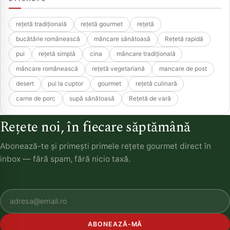
rețetă tradițională
rețetă gourmet
rețetă
bucătărie românească
mâncare sănătoasă
Rețetă rapidă
pui
rețetă simplă
cina
mâncare tradițională
mâncare românească
rețetă vegetariană
mancare de post
desert
pui la cuptor
gourmet
rețetă culinară
carne de porc
supă sănătoasă
Rețetă de vară
Rețete noi, în fiecare săptămână
Abonează-te și primești primele rețete gourmet direct în
inbox — fără spam, fără nicio taxă.
ABONEAZĂ-MĂ