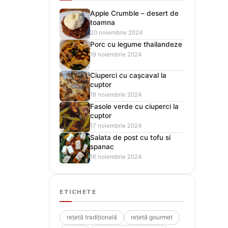
Apple Crumble – desert de
toamna
20 noiembrie 2024
Porc cu legume thailandeze
19 noiembrie 2024
Ciuperci cu cașcaval la
cuptor
18 noiembrie 2024
Fasole verde cu ciuperci la
cuptor
17 noiembrie 2024
Salata de post cu tofu si
spanac
16 noiembrie 2024
ETICHETE
rețetă tradițională
rețetă gourmet