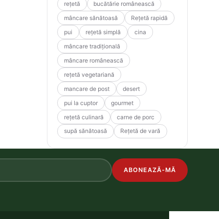
rețetă
bucătărie românească
mâncare sănătoasă
Rețetă rapidă
pui
rețetă simplă
cina
mâncare tradițională
mâncare românească
rețetă vegetariană
mancare de post
desert
pui la cuptor
gourmet
rețetă culinară
carne de porc
supă sănătoasă
Rețetă de vară
ABONEAZĂ-MĂ
.