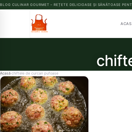
BLOG CULINAR GOURMET – REȚETE DELICIOASE ȘI SĂNĂTOASE PENT
ACAS
chift
Acasă
chiftele de curcan pufoase
›