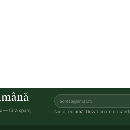
tămână
ox — fără spam,
Nicio reclamă. Dezabonare oricând