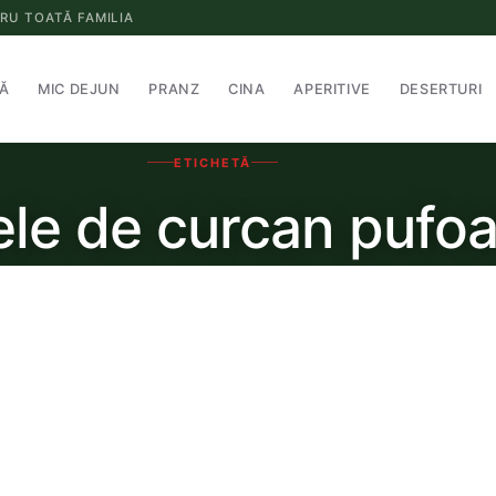
RU TOATĂ FAMILIA
Ă
MIC DEJUN
PRANZ
CINA
APERITIVE
DESERTURI
ETICHETĂ
ele de curcan pufo