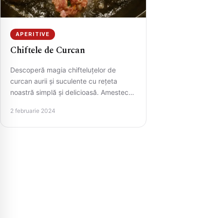
APERITIVE
Chiftele de Curcan
Descoperă magia chifteluțelor de
curcan aurii și suculente cu rețeta
noastră simplă și delicioasă. Amestecul
de carne de curcan, ceapă, usturoi, și…
2 februarie 2024