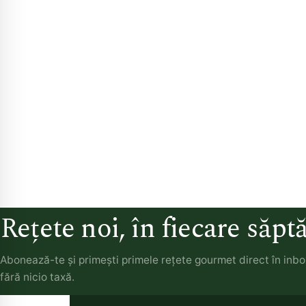
Rețete noi, în fiecare săp
Abonează-te și primești primele rețete gourmet direct în inb
fără nicio taxă.