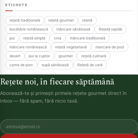
ETICHETE
rețetă tradițională
rețetă gourmet
rețetă
bucătărie românească
mâncare sănătoasă
Rețetă rapidă
pui
rețetă simplă
cina
mâncare tradițională
mâncare românească
rețetă vegetariană
mancare de post
desert
pui la cuptor
gourmet
rețetă culinară
carne de porc
supă sănătoasă
Rețetă de vară
Rețete noi, în fiecare săptămână
Abonează-te și primești primele rețete gourmet direct în
inbox — fără spam, fără nicio taxă.