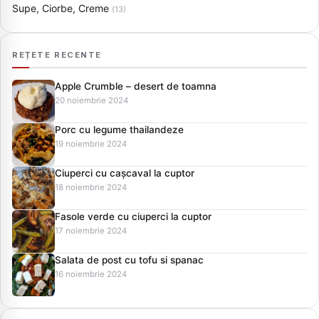
Supe, Ciorbe, Creme
(13)
REȚETE RECENTE
Apple Crumble – desert de toamna
20 noiembrie 2024
Porc cu legume thailandeze
19 noiembrie 2024
Ciuperci cu cașcaval la cuptor
18 noiembrie 2024
Fasole verde cu ciuperci la cuptor
17 noiembrie 2024
Salata de post cu tofu si spanac
16 noiembrie 2024