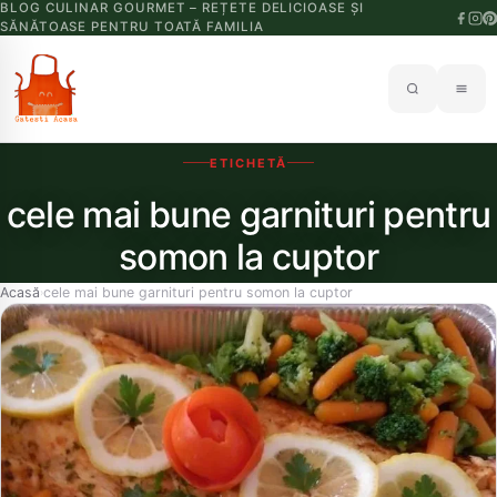
BLOG CULINAR GOURMET – REȚETE DELICIOASE ȘI
SĂNĂTOASE PENTRU TOATĂ FAMILIA
ETICHETĂ
cele mai bune garnituri pentru
somon la cuptor
Acasă
cele mai bune garnituri pentru somon la cuptor
›