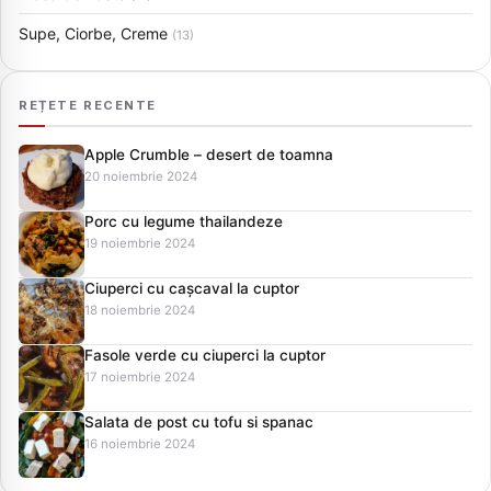
Supe, Ciorbe, Creme
(13)
REȚETE RECENTE
Apple Crumble – desert de toamna
20 noiembrie 2024
Porc cu legume thailandeze
19 noiembrie 2024
Ciuperci cu cașcaval la cuptor
18 noiembrie 2024
Fasole verde cu ciuperci la cuptor
17 noiembrie 2024
Salata de post cu tofu si spanac
16 noiembrie 2024