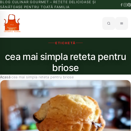
BLOG CULINAR GOURMET – REȚETE DELICIOASE ȘI
SĂNĂTOASE PENTRU TOATĂ FAMILIA
ETICHETĂ
cea mai simpla reteta pentru
briose
Acasă
cea mai simpla reteta pentru briose
›