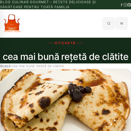
BLOG CULINAR GOURMET – REȚETE DELICIOASE ȘI
SĂNĂTOASE PENTRU TOATĂ FAMILIA
ETICHETĂ
cea mai bună rețetă de clătite
Acasă
cea mai bună rețetă de clătite
›