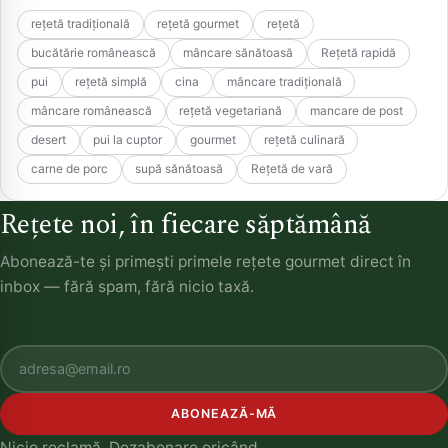
rețetă tradițională
rețetă gourmet
rețetă
bucătărie românească
mâncare sănătoasă
Rețetă rapidă
pui
rețetă simplă
cina
mâncare tradițională
mâncare românească
rețetă vegetariană
mancare de post
desert
pui la cuptor
gourmet
rețetă culinară
carne de porc
supă sănătoasă
Rețetă de vară
Rețete noi, în fiecare săptămână
Abonează-te și primești primele rețete gourmet direct în
inbox — fără spam, fără nicio taxă.
ABONEAZĂ-MĂ
Nicio reclamă. Dezabonare oricând.