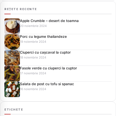
REȚETE RECENTE
Apple Crumble – desert de toamna
20 noiembrie 2024
Porc cu legume thailandeze
19 noiembrie 2024
Ciuperci cu cașcaval la cuptor
18 noiembrie 2024
Fasole verde cu ciuperci la cuptor
17 noiembrie 2024
Salata de post cu tofu si spanac
16 noiembrie 2024
ETICHETE