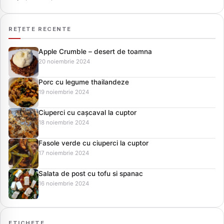
REȚETE RECENTE
Apple Crumble – desert de toamna
20 noiembrie 2024
Porc cu legume thailandeze
19 noiembrie 2024
Ciuperci cu cașcaval la cuptor
18 noiembrie 2024
Fasole verde cu ciuperci la cuptor
17 noiembrie 2024
Salata de post cu tofu si spanac
16 noiembrie 2024
ETICHETE