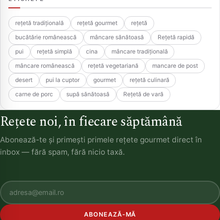
rețetă tradițională
rețetă gourmet
rețetă
bucătărie românească
mâncare sănătoasă
Rețetă rapidă
pui
rețetă simplă
cina
mâncare tradițională
mâncare românească
rețetă vegetariană
mancare de post
desert
pui la cuptor
gourmet
rețetă culinară
carne de porc
supă sănătoasă
Rețetă de vară
Rețete noi, în fiecare săptămână
Abonează-te și primești primele rețete gourmet direct în
inbox — fără spam, fără nicio taxă.
ABONEAZĂ-MĂ