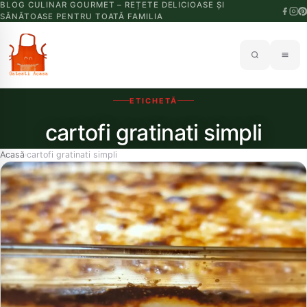
BLOG CULINAR GOURMET – REȚETE DELICIOASE ȘI
SĂNĂTOASE PENTRU TOATĂ FAMILIA
ETICHETĂ
cartofi gratinati simpli
Acasă
cartofi gratinati simpli
›