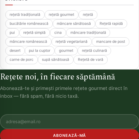
rețetă tradițională
rețetă gourmet
rețetă
bucătărie românească
mâncare sănătoasă
Rețetă rapidă
pui
rețetă simplă
cina
mâncare tradițională
mâncare românească
rețetă vegetariană
mancare de post
desert
pui la cuptor
gourmet
rețetă culinară
carne de porc
supă sănătoasă
Rețetă de vară
Rețete noi, în fiecare săptămână
Abonează-te și primești primele rețete gourmet direct în
inbox — fără spam, fără nicio taxă.
ABONEAZĂ-MĂ