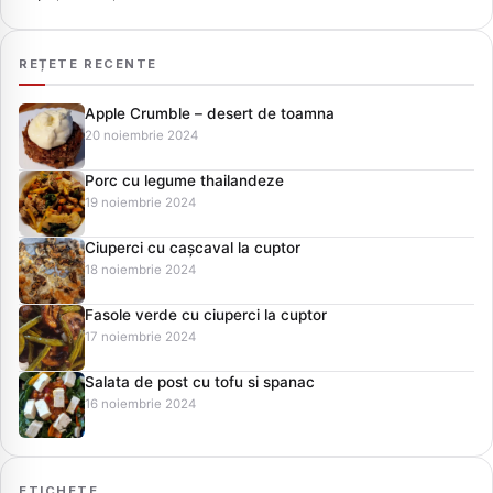
REȚETE RECENTE
Apple Crumble – desert de toamna
20 noiembrie 2024
Porc cu legume thailandeze
19 noiembrie 2024
Ciuperci cu cașcaval la cuptor
18 noiembrie 2024
Fasole verde cu ciuperci la cuptor
17 noiembrie 2024
Salata de post cu tofu si spanac
16 noiembrie 2024
ETICHETE