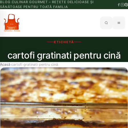
BLOG CULINAR GOURMET – REȚETE DELICIOASE ȘI
SĂNĂTOASE PENTRU TOATĂ FAMILIA
ETICHETĂ
cartofi gratinati pentru cină
Acasă
cartofi gratinati pentru cină
›