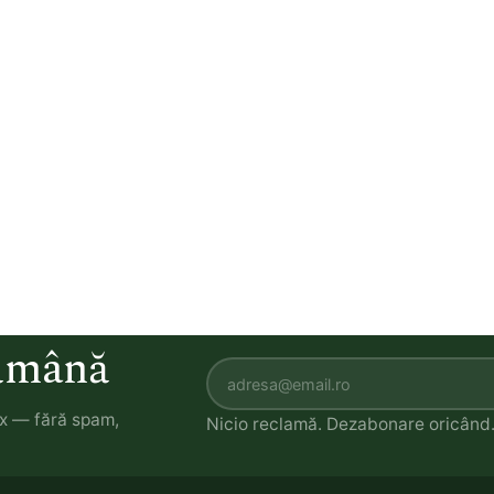
tămână
ox — fără spam,
Nicio reclamă. Dezabonare oricând