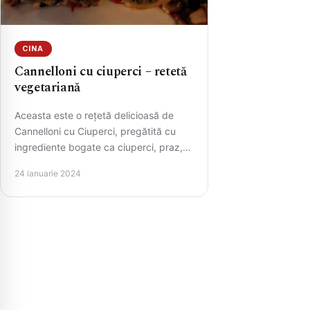
CINA
Cannelloni cu ciuperci – retetă
vegetariană
Aceasta este o rețetă delicioasă de
Cannelloni cu Ciuperci, pregătită cu
ingrediente bogate ca ciuperci, praz,
ceapă, spanac, salată verde, și
24 ianuarie 2024
parmezan.…