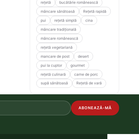
rețetă
bucătărie românească
mâncare sănătoasă
Rețetă rapidă
pui
rețetă simplă
cina
mâncare tradițională
mâncare românească
rețetă vegetariană
mancare de post
desert
pui la cuptor
gourmet
rețetă culinară
carne de porc
supă sănătoasă
Rețetă de vară
ABONEAZĂ-MĂ
.