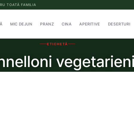
RU TOATĂ FAMILIA
Ă
MIC DEJUN
PRANZ
CINA
APERITIVE
DESERTURI
ETICHETĂ
nnelloni vegetarien