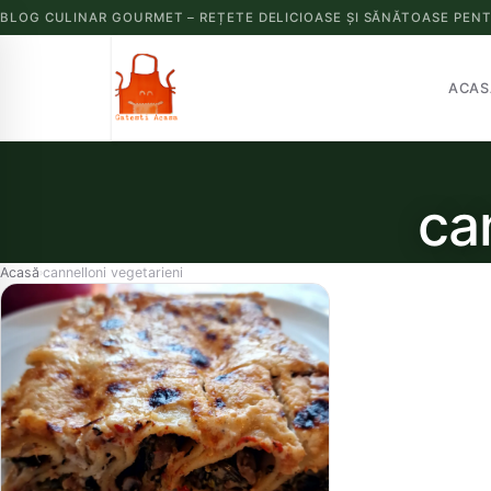
BLOG CULINAR GOURMET – REȚETE DELICIOASE ȘI SĂNĂTOASE PENT
ACAS
ca
Acasă
cannelloni vegetarieni
›