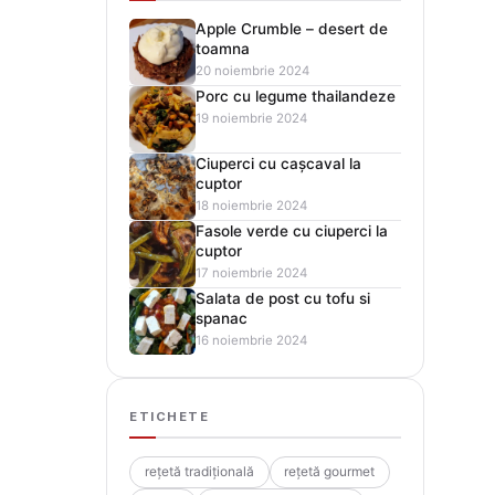
Apple Crumble – desert de
toamna
20 noiembrie 2024
Porc cu legume thailandeze
19 noiembrie 2024
Ciuperci cu cașcaval la
cuptor
18 noiembrie 2024
Fasole verde cu ciuperci la
cuptor
17 noiembrie 2024
Salata de post cu tofu si
spanac
16 noiembrie 2024
ETICHETE
rețetă tradițională
rețetă gourmet