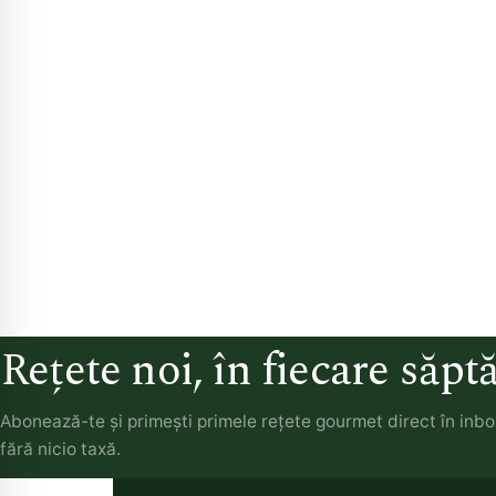
Rețete noi, în fiecare săp
Abonează-te și primești primele rețete gourmet direct în inb
fără nicio taxă.