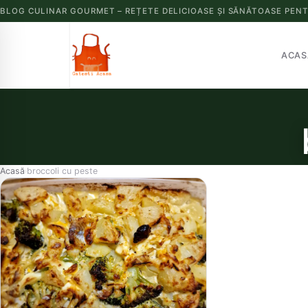
BLOG CULINAR GOURMET – REȚETE DELICIOASE ȘI SĂNĂTOASE PENT
ACAS
Acasă
broccoli cu peste
›