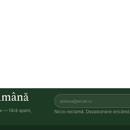
tămână
ox — fără spam,
Nicio reclamă. Dezabonare oricând