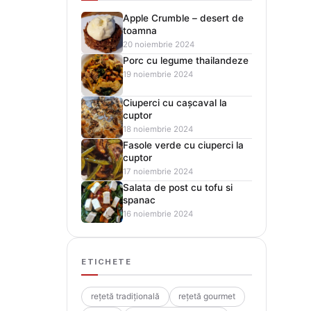
Apple Crumble – desert de
toamna
20 noiembrie 2024
Porc cu legume thailandeze
19 noiembrie 2024
Ciuperci cu cașcaval la
cuptor
18 noiembrie 2024
Fasole verde cu ciuperci la
cuptor
17 noiembrie 2024
Salata de post cu tofu si
spanac
16 noiembrie 2024
ETICHETE
rețetă tradițională
rețetă gourmet