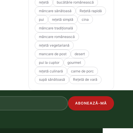
rețetă
bucătărie românească
mâncare sănătoasă
Rețetă rapidă
pui
rețetă simplă
cina
mâncare tradițională
mâncare românească
rețetă vegetariană
mancare de post
desert
pui la cuptor
gourmet
rețetă culinară
carne de porc
supă sănătoasă
Rețetă de vară
ABONEAZĂ-MĂ
.