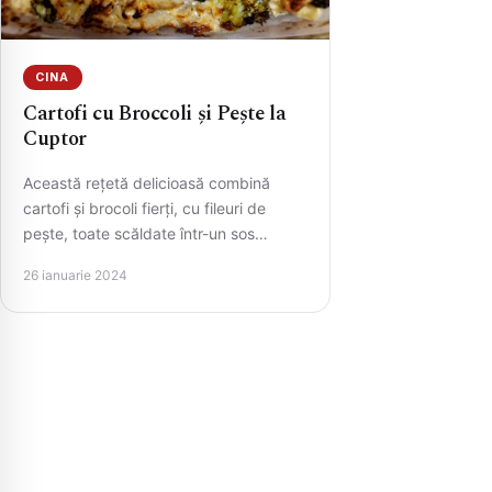
CINA
Cartofi cu Broccoli și Pește la
Cuptor
Această rețetă delicioasă combină
cartofi și brocoli fierți, cu fileuri de
pește, toate scăldate într-un sos
cremos de brânză și smântână.
26 ianuarie 2024
Pentru…