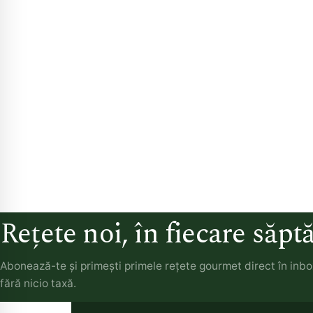
Rețete noi, în fiecare săp
Abonează-te și primești primele rețete gourmet direct în inb
fără nicio taxă.