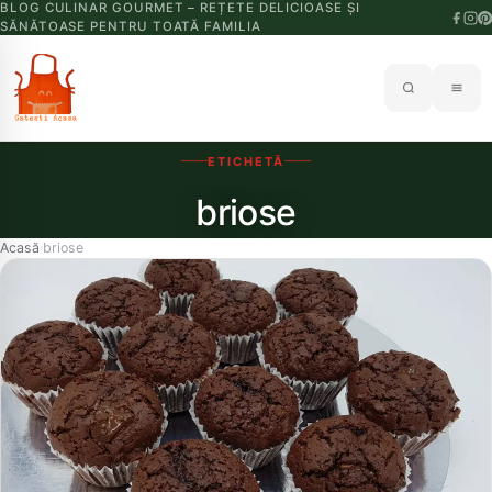
BLOG CULINAR GOURMET – REȚETE DELICIOASE ȘI
SĂNĂTOASE PENTRU TOATĂ FAMILIA
ETICHETĂ
briose
Acasă
briose
›