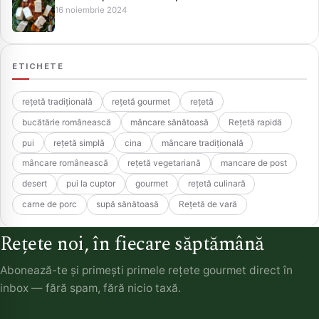
16 noiembrie 2024
ETICHETE
rețetă tradițională
rețetă gourmet
rețetă
bucătărie românească
mâncare sănătoasă
Rețetă rapidă
pui
rețetă simplă
cina
mâncare tradițională
mâncare românească
rețetă vegetariană
mancare de post
desert
pui la cuptor
gourmet
rețetă culinară
carne de porc
supă sănătoasă
Rețetă de vară
Rețete noi, în fiecare săptămână
Abonează-te și primești primele rețete gourmet direct în
inbox — fără spam, fără nicio taxă.