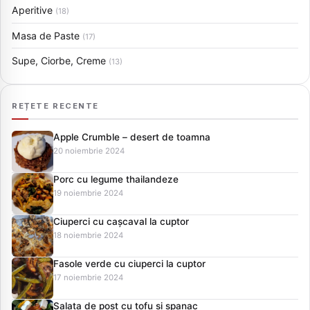
Aperitive
(18)
Masa de Paste
(17)
Supe, Ciorbe, Creme
(13)
REȚETE RECENTE
Apple Crumble – desert de toamna
20 noiembrie 2024
Porc cu legume thailandeze
19 noiembrie 2024
Ciuperci cu cașcaval la cuptor
18 noiembrie 2024
Fasole verde cu ciuperci la cuptor
17 noiembrie 2024
Salata de post cu tofu si spanac