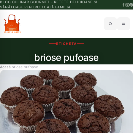
BLOG CULINAR GOURMET – REȚETE DELICIOASE ȘI
SĂNĂTOASE PENTRU TOATĂ FAMILIA
ETICHETĂ
briose pufoase
Acasă
briose pufoase
›