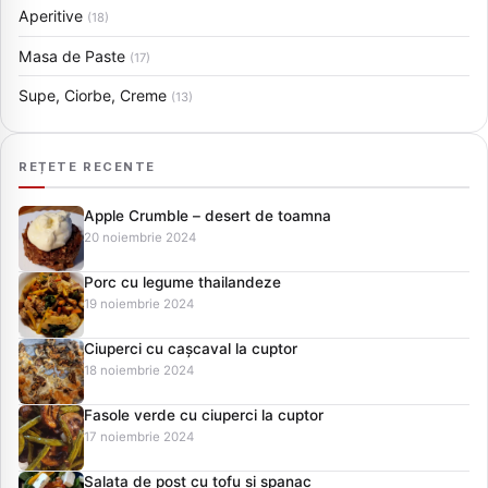
Aperitive
(18)
Masa de Paste
(17)
Supe, Ciorbe, Creme
(13)
REȚETE RECENTE
Apple Crumble – desert de toamna
20 noiembrie 2024
Porc cu legume thailandeze
19 noiembrie 2024
Ciuperci cu cașcaval la cuptor
18 noiembrie 2024
Fasole verde cu ciuperci la cuptor
17 noiembrie 2024
Salata de post cu tofu si spanac