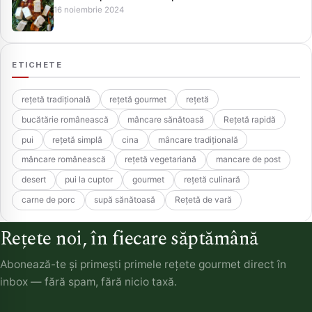
16 noiembrie 2024
ETICHETE
rețetă tradițională
rețetă gourmet
rețetă
bucătărie românească
mâncare sănătoasă
Rețetă rapidă
pui
rețetă simplă
cina
mâncare tradițională
mâncare românească
rețetă vegetariană
mancare de post
desert
pui la cuptor
gourmet
rețetă culinară
carne de porc
supă sănătoasă
Rețetă de vară
Rețete noi, în fiecare săptămână
Abonează-te și primești primele rețete gourmet direct în
inbox — fără spam, fără nicio taxă.