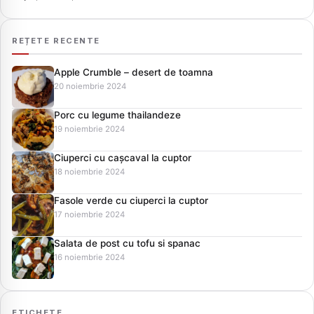
REȚETE RECENTE
Apple Crumble – desert de toamna
20 noiembrie 2024
Porc cu legume thailandeze
19 noiembrie 2024
Ciuperci cu cașcaval la cuptor
18 noiembrie 2024
Fasole verde cu ciuperci la cuptor
17 noiembrie 2024
Salata de post cu tofu si spanac
16 noiembrie 2024
ETICHETE