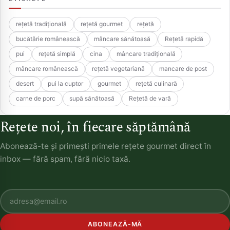
rețetă tradițională
rețetă gourmet
rețetă
bucătărie românească
mâncare sănătoasă
Rețetă rapidă
pui
rețetă simplă
cina
mâncare tradițională
mâncare românească
rețetă vegetariană
mancare de post
desert
pui la cuptor
gourmet
rețetă culinară
carne de porc
supă sănătoasă
Rețetă de vară
Rețete noi, în fiecare săptămână
Abonează-te și primești primele rețete gourmet direct în
inbox — fără spam, fără nicio taxă.
ABONEAZĂ-MĂ