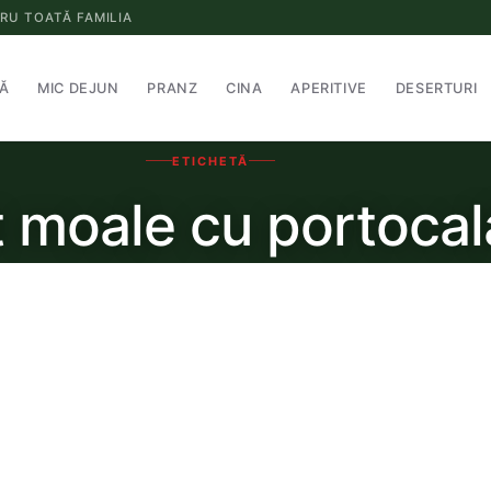
RU TOATĂ FAMILIA
Ă
MIC DEJUN
PRANZ
CINA
APERITIVE
DESERTURI
ETICHETĂ
t moale cu portocal