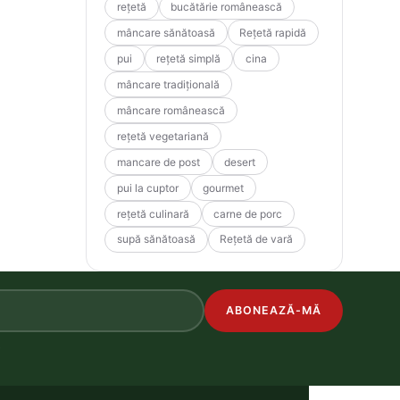
rețetă
bucătărie românească
mâncare sănătoasă
Rețetă rapidă
pui
rețetă simplă
cina
mâncare tradițională
mâncare românească
rețetă vegetariană
mancare de post
desert
pui la cuptor
gourmet
rețetă culinară
carne de porc
supă sănătoasă
Rețetă de vară
ABONEAZĂ-MĂ
.