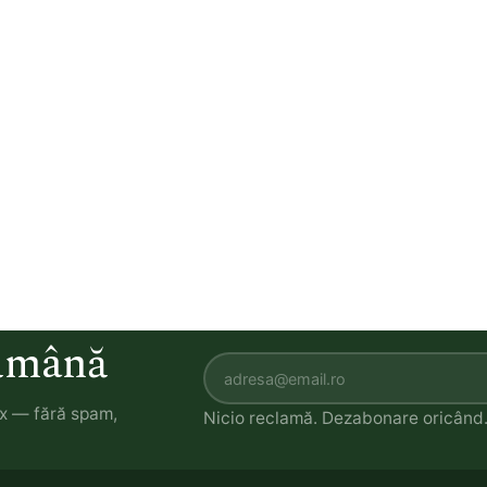
tămână
ox — fără spam,
Nicio reclamă. Dezabonare oricând