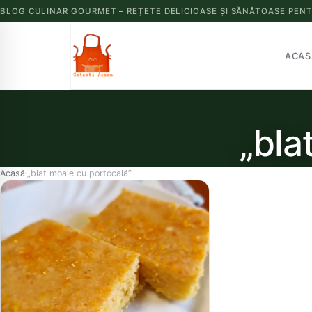
BLOG CULINAR GOURMET – REȚETE DELICIOASE ȘI SĂNĂTOASE PENT
ACAS
„bla
Acasă
„blat moale cu portocală”
›