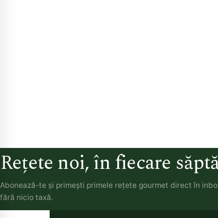
Rețete noi, în fiecare săp
Abonează-te și primești primele rețete gourmet direct în inb
fără nicio taxă.