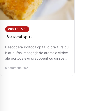
DESERTURI
Portocalopita
Descoperă Portocalopita, o prăjitură cu
blat pufos îmbogățit de aromele citrice
ale portocalelor și acoperit cu un sos
dulce-acrișor. Ideală pentru
6 octombrie 2023
momentele…