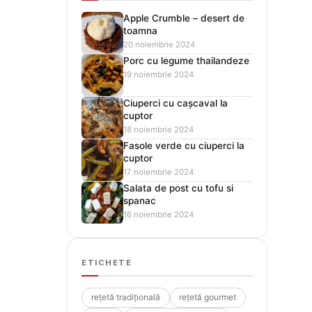
Apple Crumble – desert de
toamna
20 noiembrie 2024
Porc cu legume thailandeze
19 noiembrie 2024
Ciuperci cu cașcaval la
cuptor
18 noiembrie 2024
Fasole verde cu ciuperci la
cuptor
17 noiembrie 2024
Salata de post cu tofu si
spanac
16 noiembrie 2024
ETICHETE
rețetă tradițională
rețetă gourmet