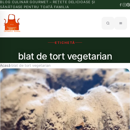
BLOG CULINAR GOURMET – REȚETE DELICIOASE ȘI
SĂNĂTOASE PENTRU TOATĂ FAMILIA
ETICHETĂ
blat de tort vegetarian
Acasă
blat de tort vegetarian
›