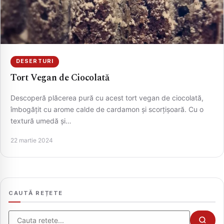
DESERTURI
Tort Vegan de Ciocolată
Descoperă plăcerea pură cu acest tort vegan de ciocolată,
îmbogățit cu arome calde de cardamon și scorțișoară. Cu o
textură umedă și…
CAUTA
22 martie 2024
CAUTĂ REȚETE
Cauta