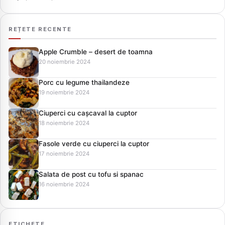
REȚETE RECENTE
Apple Crumble – desert de toamna
20 noiembrie 2024
Porc cu legume thailandeze
19 noiembrie 2024
Ciuperci cu cașcaval la cuptor
18 noiembrie 2024
Fasole verde cu ciuperci la cuptor
17 noiembrie 2024
Salata de post cu tofu si spanac
16 noiembrie 2024
ETICHETE