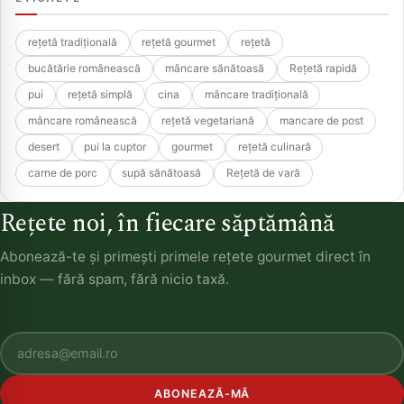
rețetă tradițională
rețetă gourmet
rețetă
bucătărie românească
mâncare sănătoasă
Rețetă rapidă
pui
rețetă simplă
cina
mâncare tradițională
mâncare românească
rețetă vegetariană
mancare de post
desert
pui la cuptor
gourmet
rețetă culinară
carne de porc
supă sănătoasă
Rețetă de vară
Rețete noi, în fiecare săptămână
Abonează-te și primești primele rețete gourmet direct în
inbox — fără spam, fără nicio taxă.
ABONEAZĂ-MĂ