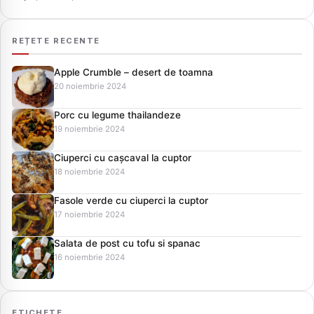
REȚETE RECENTE
Apple Crumble – desert de toamna
20 noiembrie 2024
Porc cu legume thailandeze
19 noiembrie 2024
Ciuperci cu cașcaval la cuptor
18 noiembrie 2024
Fasole verde cu ciuperci la cuptor
17 noiembrie 2024
Salata de post cu tofu si spanac
16 noiembrie 2024
ETICHETE