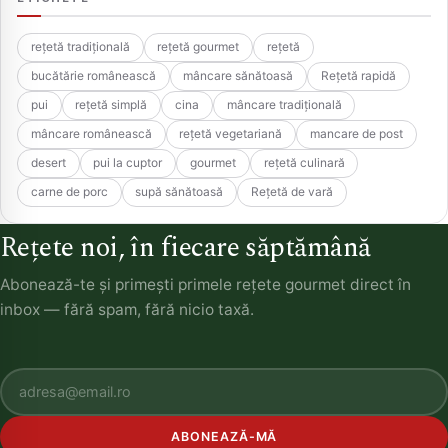
rețetă tradițională
rețetă gourmet
rețetă
bucătărie românească
mâncare sănătoasă
Rețetă rapidă
pui
rețetă simplă
cina
mâncare tradițională
mâncare românească
rețetă vegetariană
mancare de post
desert
pui la cuptor
gourmet
rețetă culinară
carne de porc
supă sănătoasă
Rețetă de vară
Rețete noi, în fiecare săptămână
Abonează-te și primești primele rețete gourmet direct în
inbox — fără spam, fără nicio taxă.
ABONEAZĂ-MĂ