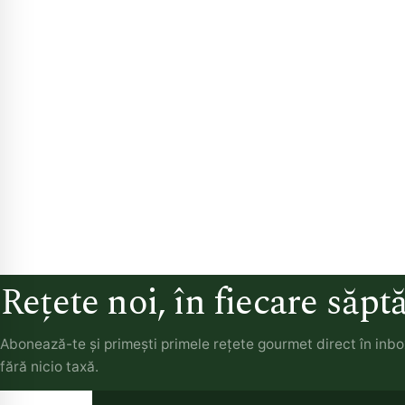
Rețete noi, în fiecare săp
Abonează-te și primești primele rețete gourmet direct în inb
fără nicio taxă.