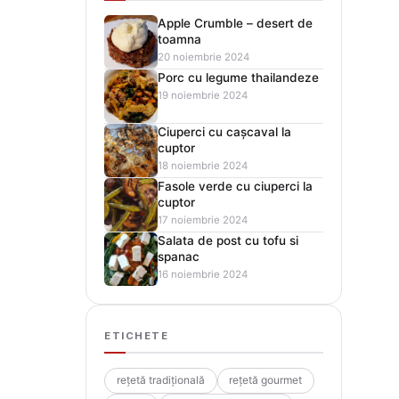
Apple Crumble – desert de
toamna
20 noiembrie 2024
Porc cu legume thailandeze
19 noiembrie 2024
Ciuperci cu cașcaval la
cuptor
18 noiembrie 2024
Fasole verde cu ciuperci la
cuptor
17 noiembrie 2024
Salata de post cu tofu si
spanac
16 noiembrie 2024
ETICHETE
rețetă tradițională
rețetă gourmet