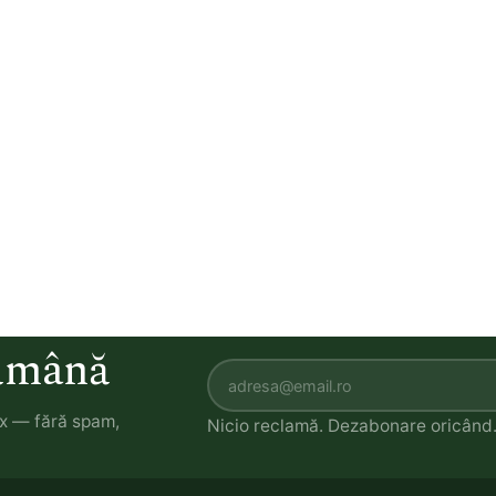
tămână
ox — fără spam,
Nicio reclamă. Dezabonare oricând