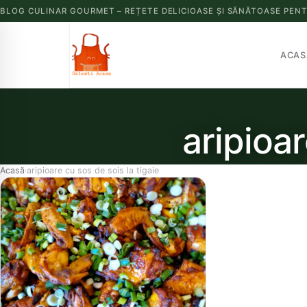
BLOG CULINAR GOURMET – REȚETE DELICIOASE ȘI SĂNĂTOASE PENT
ACAS
aripioar
Acasă
aripioare cu sos de sois la tigaie
›