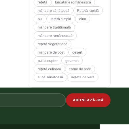
rețetă
bucătărie românească
mâncare sănătoasă
Rețetă rapidă
pui
rețetă simplă
cina
mâncare tradițională
mâncare românească
rețetă vegetariană
mancare de post
desert
pui la cuptor
gourmet
rețetă culinară
carne de porc
supă sănătoasă
Rețetă de vară
ABONEAZĂ-MĂ
.