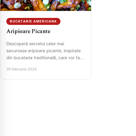
BUCATARIE AMERICANA
Aripioare Picante
Descoperă secretul celor mai
savuroase aripioare picante, inspirate
din bucataria traditională, care vor face
furori la orice masă. Cu un amestec
26 februarie 2024
perfect…