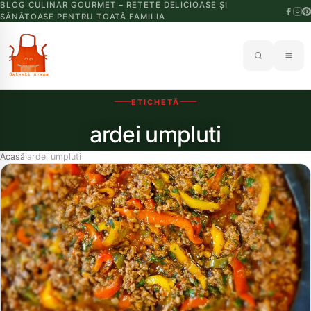
BLOG CULINAR GOURMET – REȚETE DELICIOASE ȘI
SĂNĂTOASE PENTRU TOATĂ FAMILIA
ETICHETĂ
ardei umpluti
Acasă
ardei umpluti
›