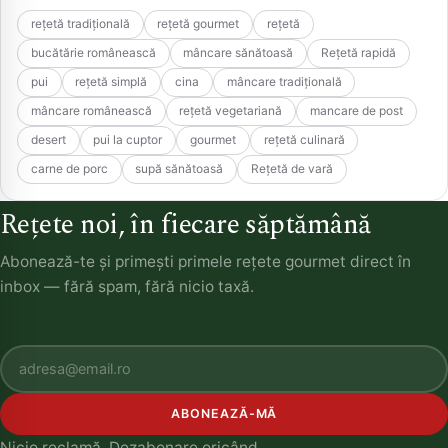
rețetă tradițională
rețetă gourmet
rețetă
bucătărie românească
mâncare sănătoasă
Rețetă rapidă
pui
rețetă simplă
cina
mâncare tradițională
mâncare românească
rețetă vegetariană
mancare de post
desert
pui la cuptor
gourmet
rețetă culinară
carne de porc
supă sănătoasă
Rețetă de vară
Rețete noi, în fiecare săptămână
Abonează-te și primești primele rețete gourmet direct în
inbox — fără spam, fără nicio taxă.
ABONEAZĂ-MĂ
Nicio reclamă. Dezabonare oricând.